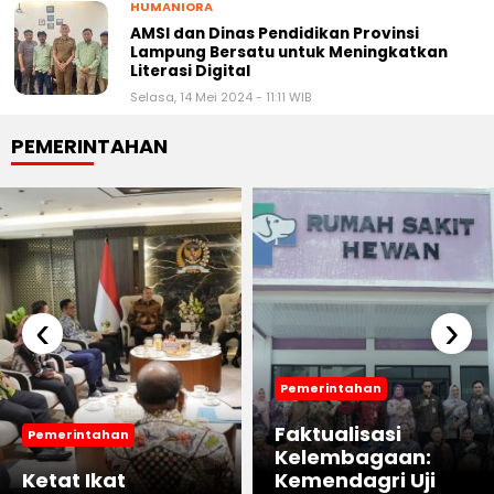
HUMANIORA
AMSI dan Dinas Pendidikan Provinsi
Lampung Bersatu untuk Meningkatkan
Literasi Digital
Selasa, 14 Mei 2024 - 11:11 WIB
PEMERINTAHAN
‹
›
Pemerintahan
Faktualisasi
Pemerintahan
Kelembagaan:
Ketat Ikat
Kemendagri Uji