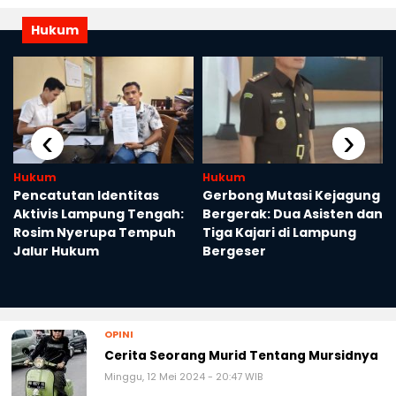
Hukum
‹
›
Hukum
Hukum
Pencatutan Identitas
Gerbong Mutasi Kejagung
Aktivis Lampung Tengah:
Bergerak: Dua Asisten dan
Rosim Nyerupa Tempuh
Tiga Kajari di Lampung
Jalur Hukum
Bergeser
OPINI
Cerita Seorang Murid Tentang Mursidnya
Minggu, 12 Mei 2024 - 20:47 WIB