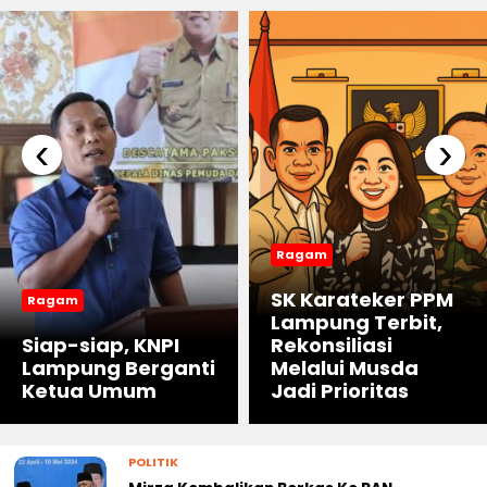
‹
›
Ragam
SK Karateker PPM
Ragam
Lampung Terbit,
Siap-siap, KNPI
Rekonsiliasi
Lampung Berganti
Melalui Musda
Ketua Umum
Jadi Prioritas
POLITIK