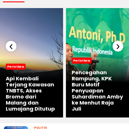
‹
›
Peristiwa
Peristiwa
Pencegahan
Api Kembali
Rampung, KPK
Terjang Kawasan
Buru Motif
TNBTS, Akses
Penyuapan
Bromo dari
Suhardiman Amby
Malang dan
ke Menhut Raja
Lumajang Ditutup
Juli
POLITIK