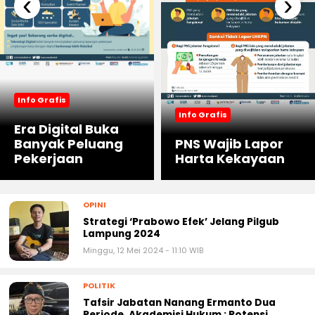
‹
›
Info Grafis
Info Grafis
Era Digital Buka
Banyak Peluang
PNS Wajib Lapor
Pekerjaan
Harta Kekayaan
OPINI
Strategi ‘Prabowo Efek’ Jelang Pilgub
Lampung 2024
Minggu, 12 Mei 2024 - 11:10 WIB
POLITIK
Tafsir Jabatan Nanang Ermanto Dua
Periode, Akademisi Hukum : Potensi