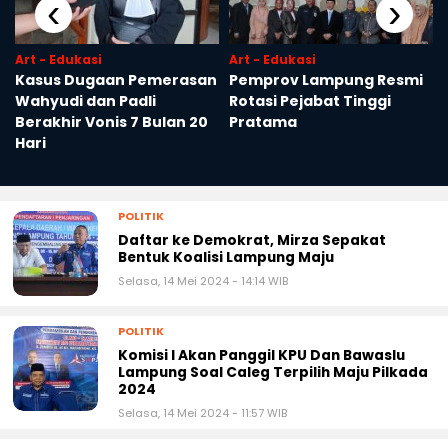
‹
›
Art - Edukasi
Art - Edukasi
Kasus Dugaan Pemerasan
Pemprov Lampung Resmi
Wahyudi dan Padli
Rotasi Pejabat Tinggi
Berakhir Vonis 7 Bulan 20
Pratama
Hari
POLITIK
Daftar ke Demokrat, Mirza Sepakat
Bentuk Koalisi Lampung Maju
Selasa, 14 Mei 2024 - 14:14 WIB
POLITIK
Komisi I Akan Panggil KPU Dan Bawaslu
Lampung Soal Caleg Terpilih Maju Pilkada
2024
Selasa, 14 Mei 2024 - 11:57 WIB