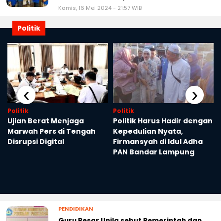
Kamis, 16 Mei 2024 - 21:57 WIB
Politik
‹
›
Politik
Politik
,
Ujian Berat Menjaga
Politik Harus Hadir dengan
Marwah Pers di Tengah
Kepedulian Nyata,
Disrupsi Digital
Firmansyah di Idul Adha
PAN Bandar Lampung
PENDIDIKAN
Guru Besar Unila sebut Pemerintah dan