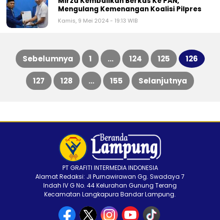
Mirza Kembalikan Berkas Ke PAN,
Mengulang Kemenangan Koalisi Pilpres
Kamis, 9 Mei 2024 - 19:13 WIB
Sebelumnya
1
…
124
125
126
Paginasi
127
128
…
155
Selanjutnya
pos
PT GRAFITI INTERMEDIA INDONESIA
Alamat Redaksi: Jl Purnawirawan Gg. Swadaya 7
Indah IV G No. 44 Kelurahan Gunung Terang
Kecamatan Langkapura Bandar Lampung.