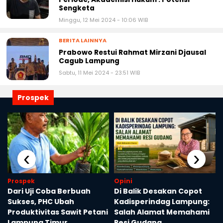
Sengketa
Minggu, 12 Mei 2024 - 10:06 WIB
BERITA LAINNYA
Prabowo Restui Rahmat Mirzani Djausal
Cagub Lampung
Sabtu, 11 Mei 2024 - 23:51 WIB
Prospek
‹
›
Prospek
Opini
i
Dari Uji Coba Berbuah
Di Balik Desakan Copot
Sukses, PHC Ubah
Kadisperindag Lampung:
Produktivitas Sawit Petani
Salah Alamat Memahami
Lampung Timur
Resi Gudang