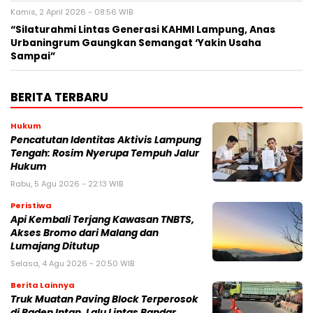
Kamis, 2 April 2026 - 08:56 WIB
“Silaturahmi Lintas Generasi KAHMI Lampung, Anas
Urbaningrum Gaungkan Semangat ‘Yakin Usaha
Sampai”
BERITA TERBARU
Hukum
Pencatutan Identitas Aktivis Lampung
Tengah: Rosim Nyerupa Tempuh Jalur
Hukum
Rabu, 5 Agu 2026 - 22:13 WIB
Peristiwa
Api Kembali Terjang Kawasan TNBTS,
Akses Bromo dari Malang dan
Lumajang Ditutup
Selasa, 4 Agu 2026 - 20:50 WIB
Berita Lainnya
Truk Muatan Paving Block Terperosok
di Raden Intan, Lalu Lintas Bandar