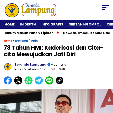
HOME
IN DEPTH
INFO GRAFIS
SERSAN NGOMPOL
CE
ukum Masuk Ranah Tipikor
Bawaslu Imbau Kepala Daerah Tida
/
/
Home
Nasional
Opini
78 Tahun HMI: Kaderisasi dan Cita-
cita Mewujudkan Jati Diri
Beranda Lampung
- Jurnalis
Rabu, 5 Februari 2025
- 08:10 WIB