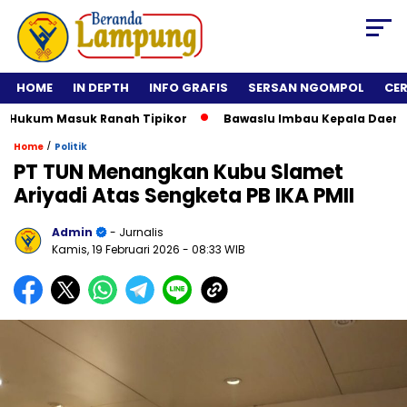
HOME
IN DEPTH
INFO GRAFIS
SERSAN NGOMPOL
CE
um Masuk Ranah Tipikor
Bawaslu Imbau Kepala Daerah Tidak
/
Home
Politik
PT TUN Menangkan Kubu Slamet
Ariyadi Atas Sengketa PB IKA PMII
Admin
- Jurnalis
Kamis, 19 Februari 2026
- 08:33 WIB