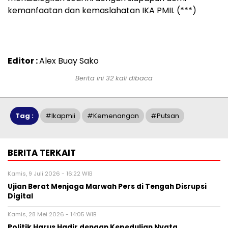
kemanfaatan dan kemaslahatan IKA PMII. (***)
Editor :
Alex Buay Sako
Berita ini 32 kali dibaca
Tag :
#ikapmii
#kemenangan
#putsan
BERITA TERKAIT
Kamis, 9 Juli 2026 - 16:22 WIB
Ujian Berat Menjaga Marwah Pers di Tengah Disrupsi
Digital
Kamis, 28 Mei 2026 - 14:05 WIB
Politik Harus Hadir dengan Kepedulian Nyata,