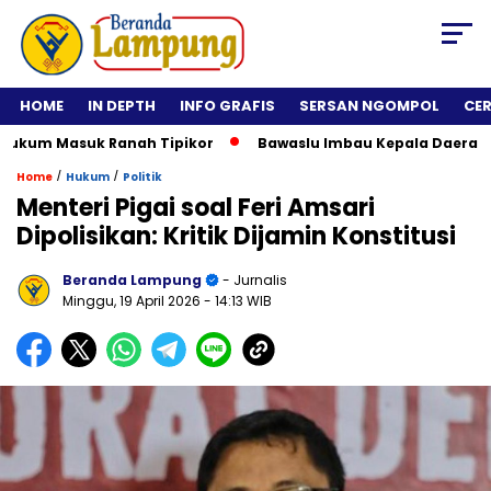
HOME
IN DEPTH
INFO GRAFIS
SERSAN NGOMPOL
CE
kum Masuk Ranah Tipikor
Bawaslu Imbau Kepala Daerah Tidak
/
/
Home
Hukum
Politik
Menteri Pigai soal Feri Amsari
Dipolisikan: Kritik Dijamin Konstitusi
Beranda Lampung
- Jurnalis
Minggu, 19 April 2026
- 14:13 WIB