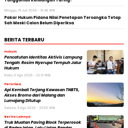
Tanggamus Kehilangan Taring?
Minggu, 19 Juli 2026 - 15:46 WIB
Pakar Hukum Pidana Nilai Penetapan Tersangka Tetap
Sah Meski Calon Belum Diperiksa
BERITA TERBARU
Hukum
Pencatutan Identitas Aktivis Lampung
Tengah: Rosim Nyerupa Tempuh Jalur
Hukum
Rabu, 5 Agu 2026 - 22:13 WIB
Peristiwa
Api Kembali Terjang Kawasan TNBTS,
Akses Bromo dari Malang dan
Lumajang Ditutup
Selasa, 4 Agu 2026 - 20:50 WIB
Berita Lainnya
Truk Muatan Paving Block Terperosok
di Raden Intan, Lalu Lintas Bandar