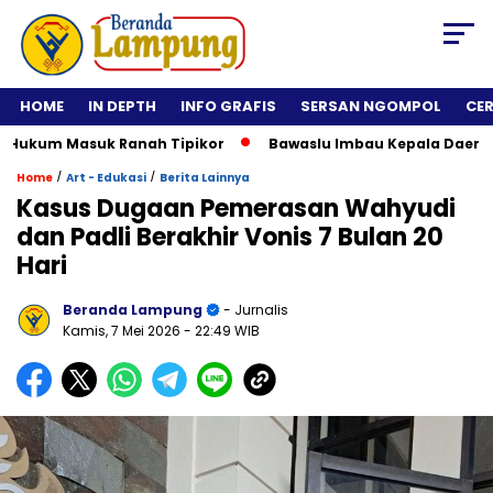
HOME
IN DEPTH
INFO GRAFIS
SERSAN NGOMPOL
CE
um Masuk Ranah Tipikor
Bawaslu Imbau Kepala Daerah Tidak 
/
/
Home
Art - Edukasi
Berita Lainnya
Kasus Dugaan Pemerasan Wahyudi
dan Padli Berakhir Vonis 7 Bulan 20
Hari
Beranda Lampung
- Jurnalis
Kamis, 7 Mei 2026
- 22:49 WIB