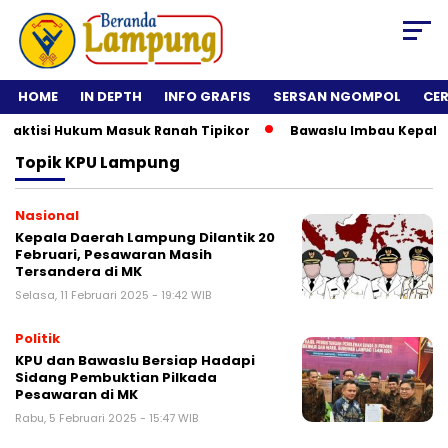
HOME
IN DEPTH
INFO GRAFIS
SERSAN NGOMPOL
CE
tisi Hukum Masuk Ranah Tipikor
Bawaslu Imbau Kepala Daera
Topik
KPU Lampung
Nasional
Kepala Daerah Lampung Dilantik 20
Februari, Pesawaran Masih
Tersandera di MK
Selasa, 11 Februari 2025 - 19:42 WIB
Politik
KPU dan Bawaslu Bersiap Hadapi
Sidang Pembuktian Pilkada
Pesawaran di MK
Rabu, 5 Februari 2025 - 15:47 WIB