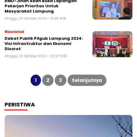
RMD-Jihan Akan Buka Lapangan
Pekerjan Prioritas Untuk
Masyarakat Lampung
Minggu, 13 Oktober 2024 - 21:25 WIB
Nasional
Debat Publik Pilgub Lampung 2024:
Visi Infrastruktur dan Ekonomi
Disorot
Minggu, 13 Oktober 2024 - 20:27 WIB
Paginasi
pos
1
2
3
Selanjutnya
PERISTIWA