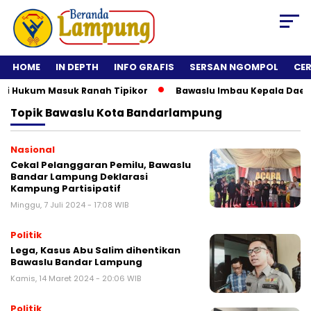
HOME
IN DEPTH
INFO GRAFIS
SERSAN NGOMPOL
CE
 Hukum Masuk Ranah Tipikor
Bawaslu Imbau Kepala Daerah Ti
Topik
Bawaslu Kota Bandarlampung
Nasional
Cekal Pelanggaran Pemilu, Bawaslu
Bandar Lampung Deklarasi
Kampung Partisipatif
Minggu, 7 Juli 2024 - 17:08 WIB
Politik
Lega, Kasus Abu Salim dihentikan
Bawaslu Bandar Lampung
Kamis, 14 Maret 2024 - 20:06 WIB
Politik