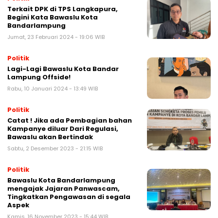
Terkait DPK di TPS Langkapura,
Begini Kata Bawaslu Kota
Bandarlampung
Jumat, 23 Februari 2024 - 19:06 WIB
Politik
Lagi-Lagi Bawaslu Kota Bandar
Lampung Offside!
Rabu, 10 Januari 2024 - 13:49 WIB
Politik
Catat ! Jika ada Pembagian bahan
Kampanye diluar Dari Regulasi,
Bawaslu akan Bertindak
Sabtu, 2 Desember 2023 - 21:15 WIB
Politik
Bawaslu Kota Bandarlampung
mengajak Jajaran Panwascam,
Tingkatkan Pengawasan di segala
Aspek
Kamis, 16 November 2023 - 15:44 WIB