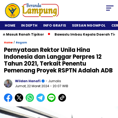
HOME
IN DEPTH
INFO GRAFIS
SERSAN NGOMPOL
CE
asuk Ranah Tipikor
Bawaslu Imbau Kepala Daerah Tidak Roll
/
Home
Ragam
Pernyataan Rektor Unila Hina
Indonesia dan Langgar Perpres 12
Tahun 2021, Terkait Penentu
Pemenang Proyek RSPTN Adalah ADB
Wildan Hanafi
- Jurnalis
Jumat, 22 Maret 2024
- 20:07 WIB