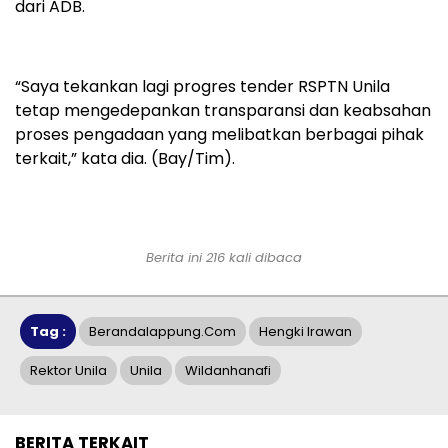
dari ADB.
“Saya tekankan lagi progres tender RSPTN Unila
tetap mengedepankan transparansi dan keabsahan
proses pengadaan yang melibatkan berbagai pihak
terkait,” kata dia. (Bay/Tim).
Berita ini 216 kali dibaca
Tag :
Berandalappung.com
Hengki Irawan
Rektor Unila
Unila
Wildanhanafi
BERITA TERKAIT