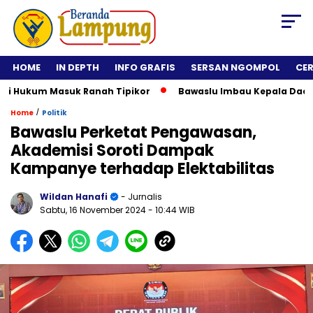
HOME
IN DEPTH
INFO GRAFIS
SERSAN NGOMPOL
CE
 Hukum Masuk Ranah Tipikor
Bawaslu Imbau Kepala Daerah Ti
/
Home
Politik
Bawaslu Perketat Pengawasan,
Akademisi Soroti Dampak
Kampanye terhadap Elektabilitas
Wildan Hanafi
- Jurnalis
Sabtu, 16 November 2024
- 10:44 WIB