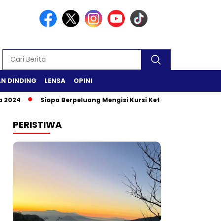
N DINDING
LENSA
OPINI
Siapa Berpeluang Mengisi Kursi Ketua DPR RI?
Safari Ra
PERISTIWA