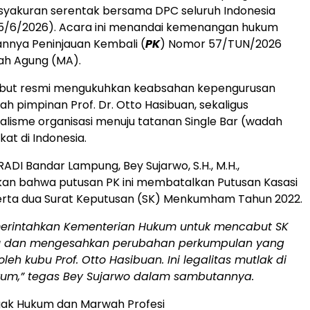
syakuran serentak bersama DPC seluruh Indonesia
5/6/2026). Acara ini menandai kemenangan hukum
annya Peninjauan Kembali (
PK
) Nomor 57/TUN/2026
h Agung (MA).
sebut resmi mengukuhkan keabsahan kepengurusan
ah pimpinan Prof. Dr. Otto Hasibuan, sekaligus
alisme organisasi menuju tatanan Single Bar (wadah
at di Indonesia.
ADI Bandar Lampung, Bey Sujarwo, S.H., M.H.,
n bahwa putusan PK ini membatalkan Putusan Kasasi
erta dua Surat Keputusan (SK) Menkumham Tahun 2022.
erintahkan Kementerian Hukum untuk mencabut SK
u dan mengesahkan perubahan perkumpulan yang
oleh kubu Prof. Otto Hasibuan. Ini legalitas mutlak di
um,” tegas Bey Sujarwo dalam sambutannya.
gak Hukum dan Marwah Profesi