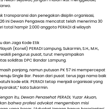
arwo.
k transparansi dan penegakan disiplin organisasi,
2026 ini Dewan Pengawas mencatat telah menerima 30
i total hampir 2.000 anggota PERADI di wilayah
tu dan Jaga Kode Etik
ilayah (Korwil) PERADI Lampung, Sukarmin, S.H., M.H.,
wakili pengurus pusat, turut menyampaikan
atas soliditas DPC Bandar Lampung.
a masih panjang, namun putusan PK 57 ini mempercepat
enuju Single Bar. Pesan dari pusat: terus jaga nama baik
atuhi kode etik. PERADI tetap menjadi organisasi yang
yarakat,” kata Sukarmin.
engan itu, Dewan Penasehat PERADI, Yuzar Akuan,
an bahwa profesi advokat mengemban misi
aan yang besar. “Advokat jangan hanya berorientasi