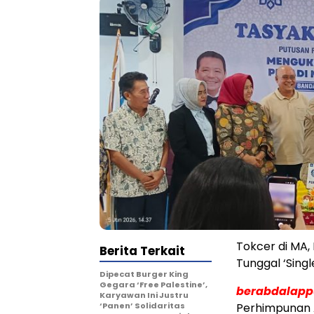
Tokcer di MA
Berita Terkait
Tunggal ‘Singl
Dipecat Burger King
Gegara ‘Free Palestine’,
berabdalap
Karyawan Ini Justru
‘Panen’ Solidaritas
Perhimpunan 