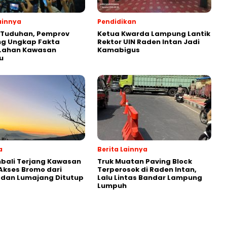
ainnya
Pendidikan
 Tuduhan, Pemprov
Ketua Kwarda Lampung Lantik
g Ungkap Fakta
Rektor UIN Raden Intan Jadi
 Lahan Kawasan
Kamabigus
u
a
Berita Lainnya
bali Terjang Kawasan
Truk Muatan Paving Block
Akses Bromo dari
Terperosok di Raden Intan,
 dan Lumajang Ditutup
Lalu Lintas Bandar Lampung
Lumpuh