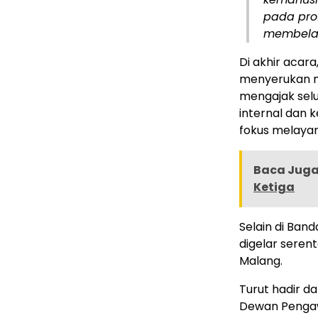
pada pro
membela 
​Di akhir aca
menyerukan mo
mengajak selu
internal dan 
fokus melayan
Baca Juga 
Ketiga
​Selain di Ban
digelar seren
Malang.
​Turut hadir d
Dewan Pengaw