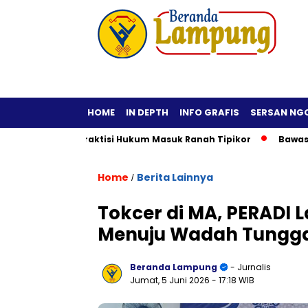
HOME
IN DEPTH
INFO GRAFIS
SERSAN NG
 Fiktif, Praktisi Hukum Masuk Ranah Tipikor
Bawaslu Imbau
Home
Berita Lainnya
/
Tokcer di MA, PERADI
Menuju Wadah Tunggal
Beranda Lampung
- Jurnalis
Jumat, 5 Juni 2026
- 17:18 WIB