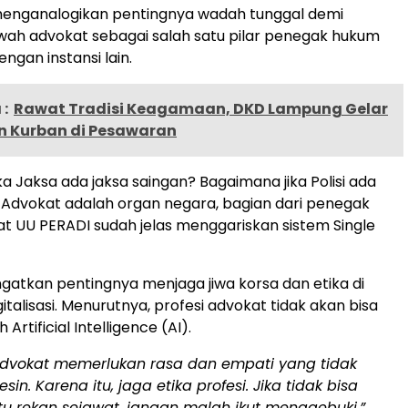
 menganalogikan pentingnya wadah tunggal demi
ah advokat sebagai salah satu pilar penegak hukum
ngan instansi lain.
:
Rawat Tradisi Keagamaan, DKD Lampung Gelar
n Kurban di Pesawaran
ka Jaksa ada jaksa saingan? Bagaimana jika Polisi ada
? Advokat adalah organ negara, bagian dari penegak
 UU PERADI sudah jelas menggariskan sistem Single
ingatkan pentingnya menjaga jiwa korsa dan etika di
italisasi. Menurutnya, profesi advokat tidak akan bisa
 Artificial Intelligence (AI).
 advokat memerlukan rasa dan empati yang tidak
esin. Karena itu, jaga etika profesi. Jika tidak bisa
 rekan sejawat, jangan malah ikut menggebuki,”