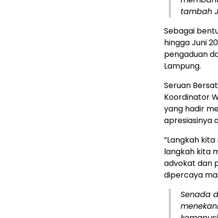
tambah J
​Sebagai bentu
hingga Juni 
pengaduan dar
Lampung.
​Seruan Bersa
​Koordinator W
yang hadir me
apresiasinya 
​”Langkah kit
langkah kita m
advokat dan p
dipercaya mas
​Senada d
menekank
kemanusi