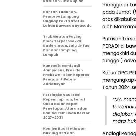
Ratusan Juta Rupiah
menggelar ta
pada Jumat (
Bantah Tuduhan,
Pemprov Lampung
atas dikabulk
Ungkap Fakta Status
Lahan Kawasan Ryacudu
oleh Mahkama
Truk Muatan Paving
​Putusan ter
Block Terperosok di
PERADI di baw
Raden Intan, Lalu Lintas
Bandar Lampung
mengakhiri du
Lumpuh
tunggal) advok
Kuntadi Resmi Jadi
Jampidsus, Presiden
​Ketua DPC PER
Prabowo Teken Keppres
mengungkapka
Pengganti Febrie
Adriansyah
Tahun 2024 s
Persiapkan Suksesi
​”MA mem
Kepemimpinan, Senat
Unila Gelar Rapat
terdahul
Penetapan Aturan dan
Panitia Pemilihan Rektor
diajukan 
2027–2031
mata huk
Komjen Rudi Setiawan
​Analogi Pene
Dukung HPN dan