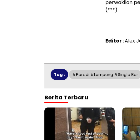
perwakilan pe
(***)
Editor :
Alex J
Tag :
#Paredi #Lampung #Single Bar
Berita Terbaru