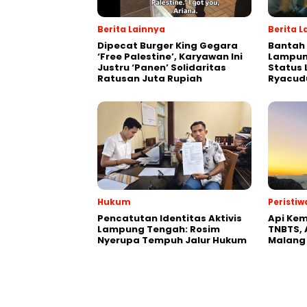
Berita Lainnya
Berita L
Dipecat Burger King Gegara
Bantah
‘Free Palestine’, Karyawan Ini
Lampun
Justru ‘Panen’ Solidaritas
Status
Ratusan Juta Rupiah
Ryacud
Hukum
Peristiw
Pencatutan Identitas Aktivis
Api Kem
Lampung Tengah: Rosim
TNBTS, 
Nyerupa Tempuh Jalur Hukum
Malang