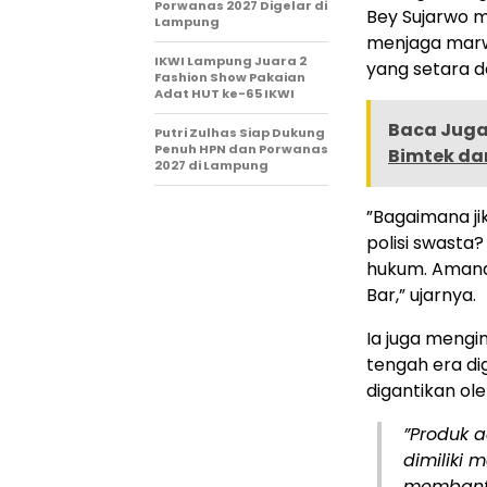
Porwanas 2027 Digelar di
​Bey Sujarwo
Lampung
menjaga marw
IKWI Lampung Juara 2
yang setara de
Fashion Show Pakaian
Adat HUT ke-65 IKWI
Baca Juga 
Putri Zulhas Siap Dukung
Penuh HPN dan Porwanas
Bimtek da
2027 di Lampung
​”Bagaimana ji
polisi swasta
hukum. Amanat
Bar,” ujarnya.
​Ia juga meng
tengah era dig
digantikan oleh
​”Produk
dimiliki m
membantu