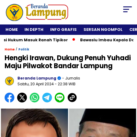
HOME
IN DEPTH
INFO GRAFIS
SERSAN NGOMPOL
CE
 Hukum Masuk Ranah Tipikor
Bawaslu Imbau Kepala Daerah Ti
/
Home
Politik
Hengki Irawan, Dukung Penuh Yuhadi
Maju Pilwakot Bandar Lampung
Beranda Lampung
- Jurnalis
Sabtu, 20 April 2024
- 22:38 WIB