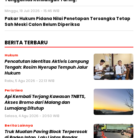
Minggu, 19 Juli 2026 - 15:46 WIB
Pakar Hukum Pidana Nilai Penetapan Tersangka Tetap
Sah Meski Calon Belum Diperiksa
BERITA TERBARU
Hukum
Pencatutan Identitas Aktivis Lampung
Tengah: Rosim Nyerupa Tempuh Jalur
Hukum
Rabu, 5 Agu 2026 - 22:13 WIB
Peristiwa
Api Kembali Terjang Kawasan TNBTS,
Akses Bromo dari Malang dan
Lumajang Ditutup
Selasa, 4 Agu 2026 - 20:50 WIB
Berita Lainnya
Truk Muatan Paving Block Terperosok
di Raden Intan, Lalu Lintas Bandar