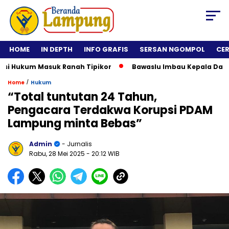
HOME
IN DEPTH
INFO GRAFIS
SERSAN NGOMPOL
CE
Hukum Masuk Ranah Tipikor
Bawaslu Imbau Kepala Daerah Tid
/
Home
Hukum
“Total tuntutan 24 Tahun,
Pengacara Terdakwa Korupsi PDAM
Lampung minta Bebas”
Admin
- Jurnalis
Rabu, 28 Mei 2025
- 20:12 WIB