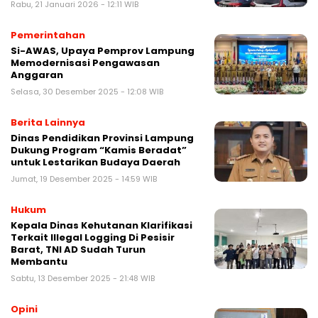
Rabu, 21 Januari 2026 - 12:11 WIB
Pemerintahan
Si-AWAS, Upaya Pemprov Lampung
Memodernisasi Pengawasan
Anggaran
Selasa, 30 Desember 2025 - 12:08 WIB
Berita Lainnya
Dinas Pendidikan Provinsi Lampung
Dukung Program “Kamis Beradat”
untuk Lestarikan Budaya Daerah
Jumat, 19 Desember 2025 - 14:59 WIB
Hukum
Kepala Dinas Kehutanan Klarifikasi
Terkait Illegal Logging Di Pesisir
Barat, TNI AD Sudah Turun
Membantu
Sabtu, 13 Desember 2025 - 21:48 WIB
Opini