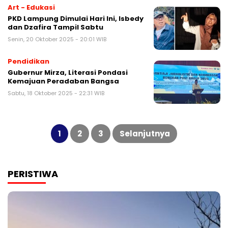
Art - Edukasi
PKD Lampung Dimulai Hari Ini, Isbedy
dan Dzafira Tampil Sabtu
Senin, 20 Oktober 2025 - 20:01 WIB
Pendidikan
Gubernur Mirza, Literasi Pondasi
Kemajuan Peradaban Bangsa
Sabtu, 18 Oktober 2025 - 22:31 WIB
Paginasi
pos
1
2
3
Selanjutnya
PERISTIWA