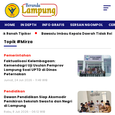
HOME
IN DEPTH
INFO GRAFIS
SERSAN NGOMPOL
CE
anah Tipikor
Bawaslu Imbau Kepala Daerah Tidak Rolling J
Topik
#Mirza
Pemerintahan
Faktualisasi Kelembagaan:
Kemendagri Uji Usulan Pemprov
Lampung Soal UPTD di Dinas
Peternakan
Jumat, 24 Juli 2026 - 11:49 WIB
Pendidikan
Dewan Pendidikan Siap Akomodir
Pemikiran Sekolah Swasta dan Negri
di Lampung
Rabu, 8 Juli 2026 - 06:12 WIB