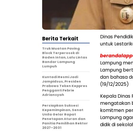
Dinas Pendidi
Berita Terkait
untuk Lestari
Truk Muatan Paving
Block Terperosok di
berandalap
Raden Intan, Lalu Lintas
Bandar Lampung
Lampung men
Lumpuh
Lampung berta
dan bahasa da
Kuntadi Resmi Jadi
Jampidsus, Presiden
(19/12/2025)
Prabowo Teken Keppres
Pengganti Febrie
Adriansyah
Kepala Dinas 
mengatakan b
Persiapkan Suksesi
komitmen pem
Kepemimpinan, Senat
Unila Gelar Rapat
Lampung agar 
Penetapan Aturan dan
Panitia Pemilihan Rektor
didik di sekola
2027–2031