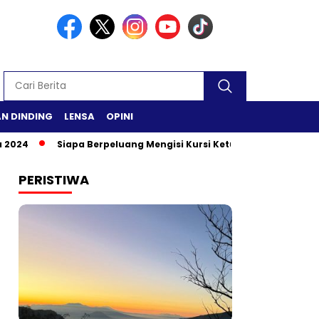
N DINDING
LENSA
OPINI
Siapa Berpeluang Mengisi Kursi Ketua DPR RI?
Safari Ra
PERISTIWA