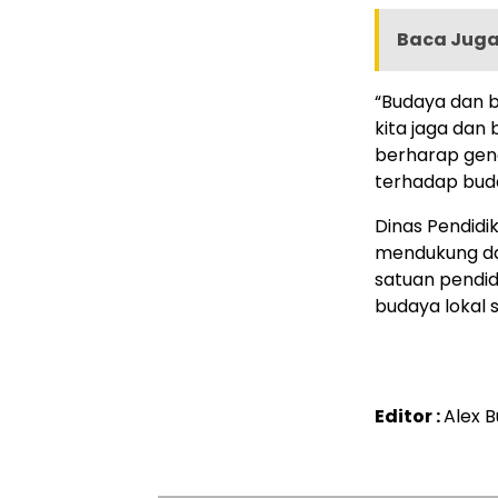
Baca Juga 
“Budaya dan b
kita jaga dan
berharap gene
terhadap buda
Dinas Pendidi
mendukung da
satuan pendid
budaya lokal 
Editor :
Alex 