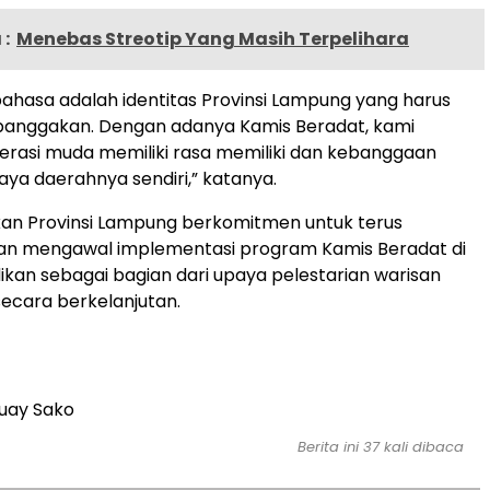
:
Menebas Streotip Yang Masih Terpelihara
ahasa adalah identitas Provinsi Lampung yang harus
 banggakan. Dengan adanya Kamis Beradat, kami
rasi muda memiliki rasa memiliki dan kebanggaan
ya daerahnya sendiri,” katanya.
kan Provinsi Lampung berkomitmen untuk terus
n mengawal implementasi program Kamis Beradat di
ikan sebagai bagian dari upaya pelestarian warisan
secara berkelanjutan.
Buay Sako
Berita ini 37 kali dibaca