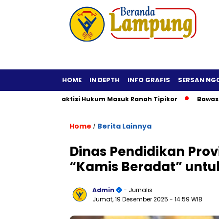
HOME
IN DEPTH
INFO GRAFIS
SERSAN NG
 Fiktif, Praktisi Hukum Masuk Ranah Tipikor
Bawaslu Imbau
Home
Berita Lainnya
/
Dinas Pendidikan Pro
“Kamis Beradat” untu
Admin
- Jurnalis
Jumat, 19 Desember 2025
- 14:59 WIB