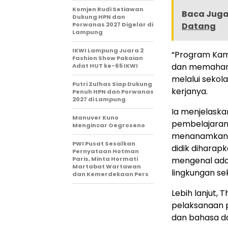
Komjen Rudi Setiawan
Baca Juga 
Dukung HPN dan
Porwanas 2027 Digelar di
Datang
Lampung
IKWI Lampung Juara 2
“Program Kami
Fashion Show Pakaian
dan memahami
Adat HUT ke-65 IKWI
melalui sekol
Putri Zulhas Siap Dukung
kerjanya.
Penuh HPN dan Porwanas
2027 di Lampung
Ia menjelaska
Manuver Kuno
pembelajaran
Mengincar Oegroseno
menanamkan ni
PWI Pusat Sesalkan
didik dihara
Pernyataan Hotman
Paris, Minta Hormati
mengenal adat
Martabat Wartawan
lingkungan se
dan Kemerdekaan Pers
Lebih lanjut,
pelaksanaan p
dan bahasa da