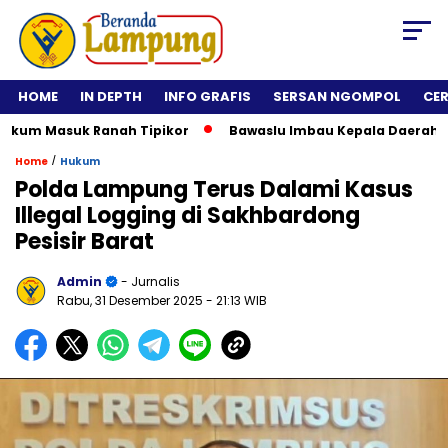
HOME
IN DEPTH
INFO GRAFIS
SERSAN NGOMPOL
CE
m Masuk Ranah Tipikor
Bawaslu Imbau Kepala Daerah Tidak R
/
Home
Hukum
Polda Lampung Terus Dalami Kasus
Illegal Logging di Sakhbardong
Pesisir Barat
Admin
- Jurnalis
Rabu, 31 Desember 2025
- 21:13 WIB