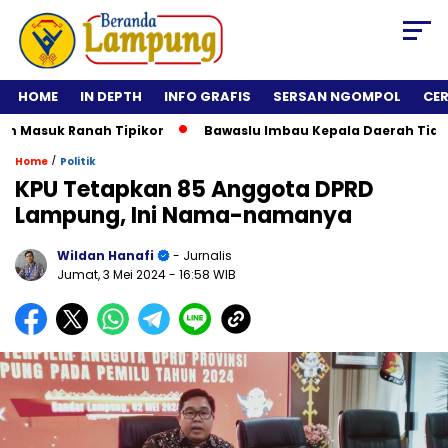
HOME
IN DEPTH
INFO GRAFIS
SERSAN NGOMPOL
CE
asuk Ranah Tipikor
Bawaslu Imbau Kepala Daerah Tidak Roll
/
Home
Politik
KPU Tetapkan 85 Anggota DPRD
Lampung, Ini Nama-namanya
Wildan Hanafi
- Jurnalis
Jumat, 3 Mei 2024
- 16:58 WIB