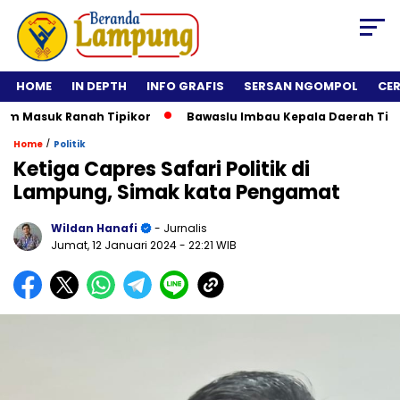
HOME
IN DEPTH
INFO GRAFIS
SERSAN NGOMPOL
CE
um Masuk Ranah Tipikor
Bawaslu Imbau Kepala Daerah Tidak 
/
Home
Politik
Ketiga Capres Safari Politik di
Lampung, Simak kata Pengamat
Wildan Hanafi
- Jurnalis
Jumat, 12 Januari 2024
- 22:21 WIB