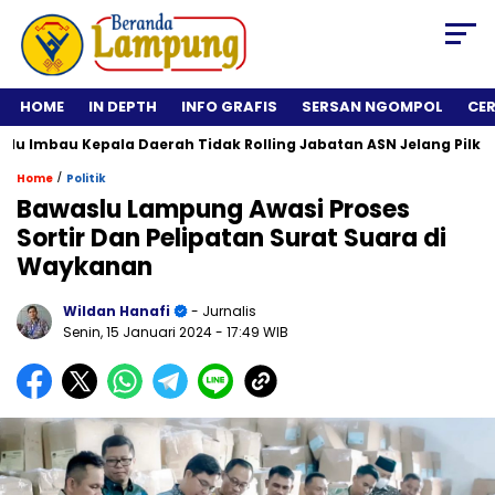
HOME
IN DEPTH
INFO GRAFIS
SERSAN NGOMPOL
CE
mbau Kepala Daerah Tidak Rolling Jabatan ASN Jelang Pilkada 20
/
Home
Politik
Bawaslu Lampung Awasi Proses
Sortir Dan Pelipatan Surat Suara di
Waykanan
Wildan Hanafi
- Jurnalis
Senin, 15 Januari 2024
- 17:49 WIB