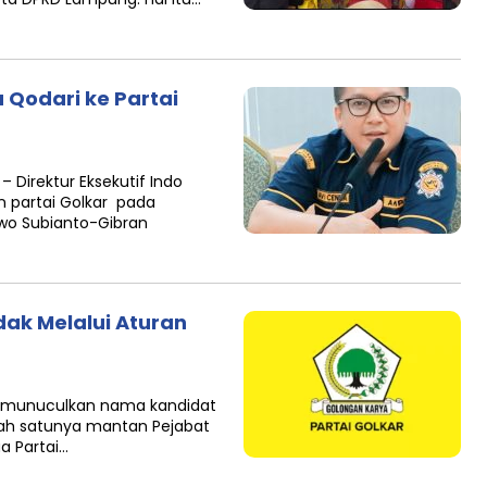
 Qodari ke Partai
Direktur Eksekutif Indo
 partai Golkar pada
bowo Subianto-Gibran
dak Melalui Aturan
emunuculkan nama kandidat
alah satunya mantan Pejabat
ua Partai…