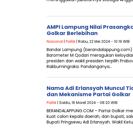
AMPI Lampung Nilai Prasangka
Golkar Berlebihan
Nasional
|
Politik
| Rabu, 22 Mei 2024 - 10:19 WIB
Bandar Lampung (berandalappung.com) – 
Barometer M Qodari meragukan keloyalan
presiden dan wakil presiden terpilih Pra
Rakbumingraka. Pandanganya…
Nama Adi Erlansyah Muncul Ti
dan Mekanisme Partai Golkar
Politik
| Sabtu, 16 Maret 2024 - 08:20 WIB
BERANDALAPPUNG.COM – Partai Golkar m
kuat calon kepala daerah, dan bupati, s
Bupati Pringsewu Adi Erlansyah. Wakil Ket