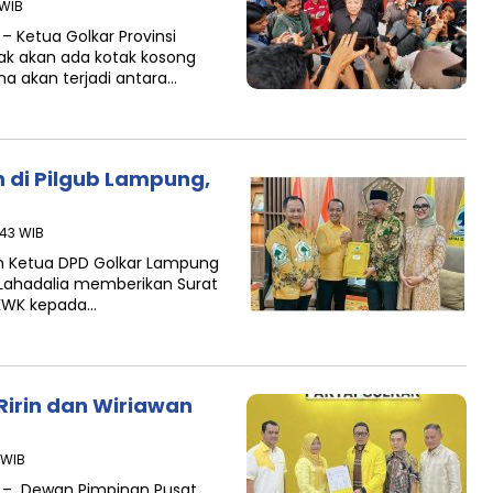
 WIB
Ketua Golkar Provinsi
dak akan ada kotak kosong
a akan terjadi antara…
n di Pilgub Lampung,
:43 WIB
 Ketua DPD Golkar Lampung
l Lahadalia memberikan Surat
k KWK kepada…
Ririn dan Wiriawan
 WIB
 – Dewan Pimpinan Pusat