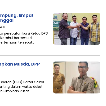
Lampung, Empat
inggal
 WIB
a perebutan kursi Ketua DPD
iketahui bertemu di
 Pertemuan tersebut…
iapkan Musda, DPP
aerah (DPD) Partai Golkar
enting dalam waktu dekat
n Pimpinan Pusat…