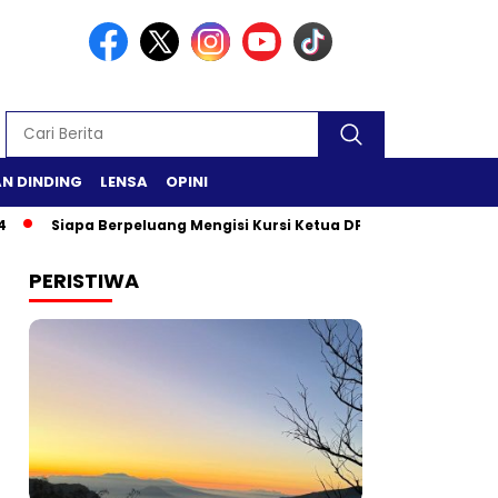
N DINDING
LENSA
OPINI
iapa Berpeluang Mengisi Kursi Ketua DPR RI?
Safari Ramadan
PERISTIWA