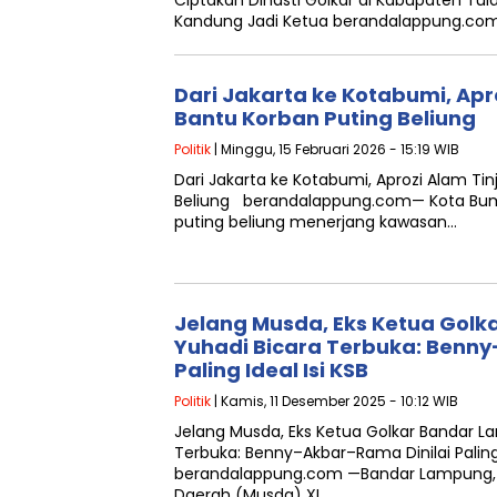
Ciptakan Dinasti Golkar di Kabupaten Tul
Kandung Jadi Ketua berandalappung.c
Dari Jakarta ke Kotabumi, Apr
Bantu Korban Puting Beliung
Politik
| Minggu, 15 Februari 2026 - 15:19 WIB
Dari Jakarta ke Kotabumi, Aprozi Alam Ti
Beliung berandalappung.com— Kota Bumi,
puting beliung menerjang kawasan…
Jelang Musda, Eks Ketua Gol
Yuhadi Bicara Terbuka: Benny
Paling Ideal Isi KSB
Politik
| Kamis, 11 Desember 2025 - 10:12 WIB
Jelang Musda, Eks Ketua Golkar Bandar L
Terbuka: Benny–Akbar–Rama Dinilai Paling 
berandalappung.com —Bandar Lampung,
Daerah (Musda) XI…