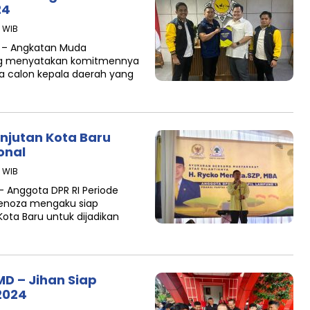
24
5 WIB
 – Angkatan Muda
ng menyatakan komitmennya
calon kepala daerah yang
njutan Kota Baru
onal
3 WIB
Anggota DPR RI Periode
Menoza mengaku siap
ta Baru untuk dijadikan
MD – Jihan Siap
2024