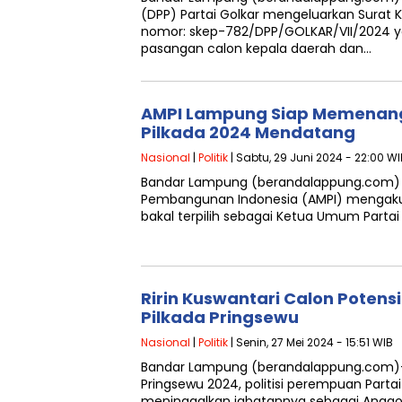
(DPP) Partai Golkar mengeluarkan Surat
nomor: skep-782/DPP/GOLKAR/VII/2024
pasangan calon kepala daerah dan…
AMPI Lampung Siap Memenangk
Pilkada 2024 Mendatang
Nasional
|
Politik
| Sabtu, 29 Juni 2024 - 22:00 WI
Bandar Lampung (berandalappung.com) 
Pembangunan Indonesia (AMPI) mengaku y
bakal terpilih sebagai Ketua Umum Partai
Ririn Kuswantari Calon Potensi
Pilkada Pringsewu
Nasional
|
Politik
| Senin, 27 Mei 2024 - 15:51 WIB
Bandar Lampung (berandalappung.com)- 
Pringsewu 2024, politisi perempuan Partai 
meninggalkan jabatannya sebagai Anggo