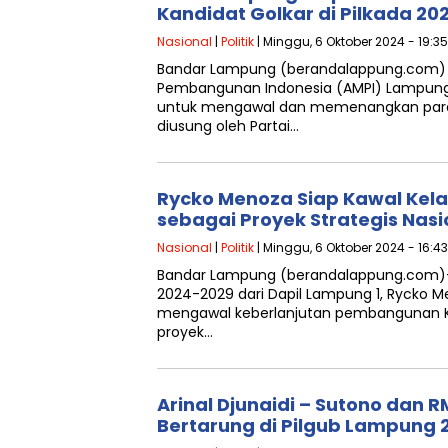
Kandidat Golkar di Pilkada 20
Nasional
|
Politik
| Minggu, 6 Oktober 2024 - 19:3
Bandar Lampung (berandalappung.com)
Pembangunan Indonesia (AMPI) Lampu
untuk mengawal dan memenangkan para 
diusung oleh Partai…
Rycko Menoza Siap Kawal Kela
sebagai Proyek Strategis Nasi
Nasional
|
Politik
| Minggu, 6 Oktober 2024 - 16:4
Bandar Lampung (berandalappung.com)- 
2024-2029 dari Dapil Lampung 1, Rycko 
mengawal keberlanjutan pembangunan Ko
proyek…
Arinal Djunaidi – Sutono dan R
Bertarung di Pilgub Lampung 