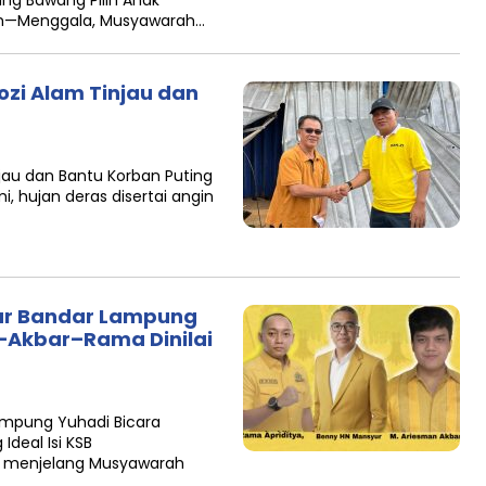
ang Bawang Pilih Anak
om—Menggala, Musyawarah…
ozi Alam Tinjau dan
njau dan Bantu Korban Puting
 hujan deras disertai angin
kar Bandar Lampung
–Akbar–Rama Dinilai
ampung Yuhadi Bicara
Ideal Isi KSB
 menjelang Musyawarah