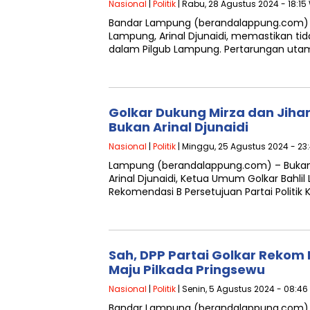
Nasional
|
Politik
| Rabu, 28 Agustus 2024 - 18:15
Bandar Lampung (berandalappung.com) – 
Lampung, Arinal Djunaidi, memastikan ti
dalam Pilgub Lampung. Pertarungan utam
Golkar Dukung Mirza dan Jiha
Bukan Arinal Djunaidi
Nasional
|
Politik
| Minggu, 25 Agustus 2024 - 23
Lampung (berandalappung.com) – Bukan
Arinal Djunaidi, Ketua Umum Golkar Bahli
Rekomendasi B Persetujuan Partai Politi
Sah, DPP Partai Golkar Rekom 
Maju Pilkada Pringsewu
Nasional
|
Politik
| Senin, 5 Agustus 2024 - 08:46
Bandar Lampung (berandalappung.com)