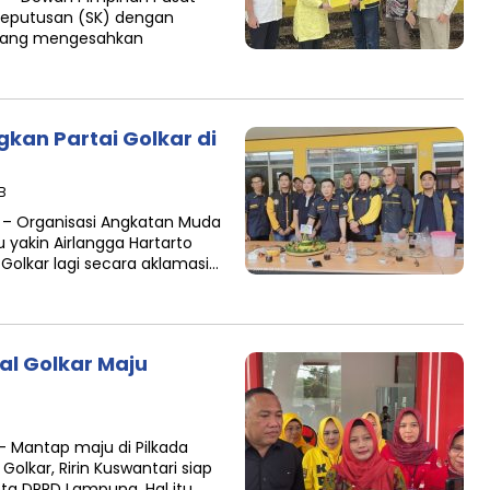
 Keputusan (SK) dengan
 yang mengesahkan
an Partai Golkar di
B
– Organisasi Angkatan Muda
akin Airlangga Hartarto
 Golkar lagi secara aklamasi…
al Golkar Maju
Mantap maju di Pilkada
Golkar, Ririn Kuswantari siap
ta DPRD Lampung. Hal itu…