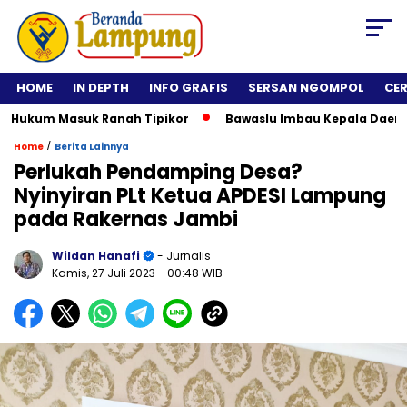
HOME
IN DEPTH
INFO GRAFIS
SERSAN NGOMPOL
CE
kum Masuk Ranah Tipikor
Bawaslu Imbau Kepala Daerah Tida
/
Home
Berita Lainnya
Perlukah Pendamping Desa?
Nyinyiran PLt Ketua APDESI Lampung
pada Rakernas Jambi
Wildan Hanafi
- Jurnalis
Kamis, 27 Juli 2023
- 00:48 WIB