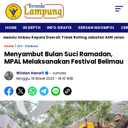
HOME
IN DEPTH
INFO GRAFIS
SERSAN NGOMPOL
CE
lu Imbau Kepala Daerah Tidak Rolling Jabatan ASN Jelang Pilka
/
Home
Art - Edukasi
Menyambut Bulan Suci Ramadan,
MPAL Melaksanakan Festival Belimau
Wildan Hanafi
- Jurnalis
Minggu, 19 Maret 2023
- 18:10 WIB