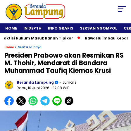
HOME
IN DEPTH
INFO GRAFIS
SERSAN NGOMPOL
CE
tisi Hukum Masuk Ranah Tipikor
Bawaslu Imbau Kepala Daera
/
Home
Berita Lainnya
Presiden Prabowo akan Resmikan RS
M. Thohir, Mendarat di Bandara
Muhammad Taufiq Kiemas Krusi
Beranda Lampung
- Jurnalis
Rabu, 10 Juni 2026
- 12:08 WIB