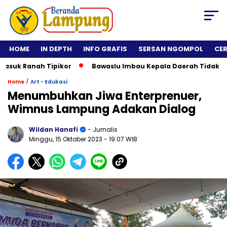
HOME
IN DEPTH
INFO GRAFIS
SERSAN NGOMPOL
CE
anah Tipikor
Bawaslu Imbau Kepala Daerah Tidak Rolling Ja
/
Home
Art - Edukasi
Menumbuhkan Jiwa Enterprenuer,
Wimnus Lampung Adakan Dialog
Wildan Hanafi
- Jurnalis
Minggu, 15 Oktober 2023
- 19:07 WIB