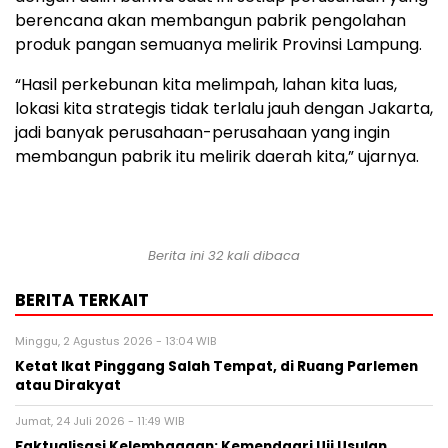
berencana akan membangun pabrik pengolahan
produk pangan semuanya melirik Provinsi Lampung.
“Hasil perkebunan kita melimpah, lahan kita luas,
lokasi kita strategis tidak terlalu jauh dengan Jakarta,
jadi banyak perusahaan-perusahaan yang ingin
membangun pabrik itu melirik daerah kita,” ujarnya.
Berita ini 32 kali dibaca
BERITA TERKAIT
Minggu, 2 Agustus 2026 - 13:04 WIB
Ketat Ikat Pinggang Salah Tempat, di Ruang Parlemen
atau Dirakyat
Jumat, 24 Juli 2026 - 11:49 WIB
Faktualisasi Kelembagaan: Kemendagri Uji Usulan