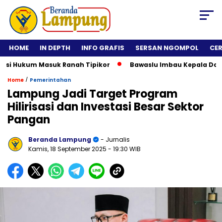
HOME
IN DEPTH
INFO GRAFIS
SERSAN NGOMPOL
CE
isi Hukum Masuk Ranah Tipikor
Bawaslu Imbau Kepala Daerah
/
Home
Pemerintahan
Lampung Jadi Target Program
Hilirisasi dan Investasi Besar Sektor
Pangan
Beranda Lampung
- Jurnalis
Kamis, 18 September 2025
- 19:30 WIB