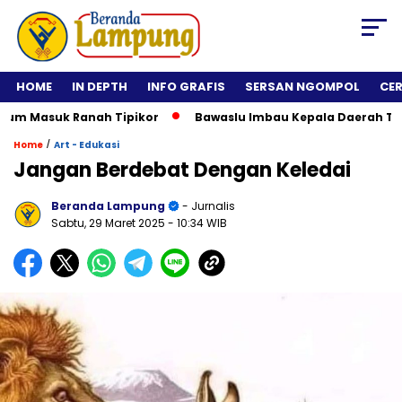
HOME
IN DEPTH
INFO GRAFIS
SERSAN NGOMPOL
CE
um Masuk Ranah Tipikor
Bawaslu Imbau Kepala Daerah Tidak 
/
Home
Art - Edukasi
Jangan Berdebat Dengan Keledai
Beranda Lampung
- Jurnalis
Sabtu, 29 Maret 2025
- 10:34 WIB