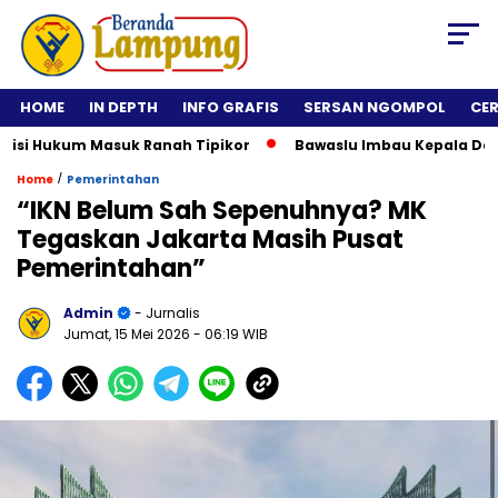
HOME
IN DEPTH
INFO GRAFIS
SERSAN NGOMPOL
CE
 Hukum Masuk Ranah Tipikor
Bawaslu Imbau Kepala Daerah T
/
Home
Pemerintahan
“IKN Belum Sah Sepenuhnya? MK
Tegaskan Jakarta Masih Pusat
Pemerintahan”
Admin
- Jurnalis
Jumat, 15 Mei 2026
- 06:19 WIB