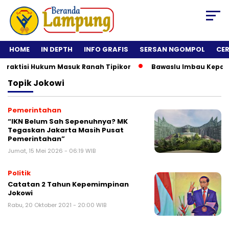
HOME
IN DEPTH
INFO GRAFIS
SERSAN NGOMPOL
CE
raktisi Hukum Masuk Ranah Tipikor
Bawaslu Imbau Kepala Da
Topik
Jokowi
Pemerintahan
“IKN Belum Sah Sepenuhnya? MK
Tegaskan Jakarta Masih Pusat
Pemerintahan”
Jumat, 15 Mei 2026 - 06:19 WIB
Politik
Catatan 2 Tahun Kepemimpinan
Jokowi
Rabu, 20 Oktober 2021 - 20:00 WIB