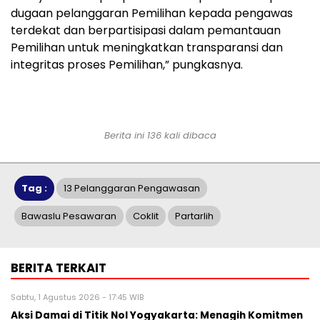
dugaan pelanggaran Pemilihan kepada pengawas
terdekat dan berpartisipasi dalam pemantauan
Pemilihan untuk meningkatkan transparansi dan
integritas proses Pemilihan,” pungkasnya.
Berita ini 136 kali dibaca
Tag :
13 Pelanggaran Pengawasan
Bawaslu Pesawaran
Coklit
Partarlih
BERITA TERKAIT
Sabtu, 1 Agustus 2026 - 17:45 WIB
Aksi Damai di Titik Nol Yogyakarta: Menagih Komitmen