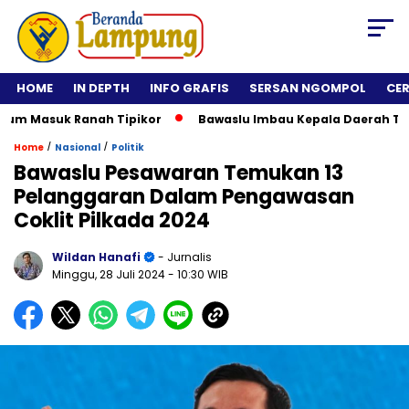
HOME
IN DEPTH
INFO GRAFIS
SERSAN NGOMPOL
CE
asuk Ranah Tipikor
Bawaslu Imbau Kepala Daerah Tidak Roll
/
/
Home
Nasional
Politik
Bawaslu Pesawaran Temukan 13
Pelanggaran Dalam Pengawasan
Coklit Pilkada 2024
Wildan Hanafi
- Jurnalis
Minggu, 28 Juli 2024
- 10:30 WIB