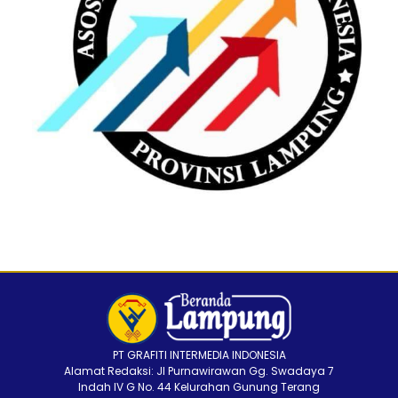
PT GRAFITI INTERMEDIA INDONESIA
Alamat Redaksi: Jl Purnawirawan Gg. Swadaya 7
Indah IV G No. 44 Kelurahan Gunung Terang