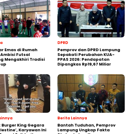
ga
DPRD
ar Emas di Rumah
Pemprov dan DPRD Lampung
: Ambisi Futsal
Sepakati Perubahan KUA-
 Mengakhiri Tradisi
PPAS 2026: Pendapatan
-up
Dipangkas Rp19,67 Miliar
ainnya
Berita Lainnya
 Burger King Gegara
Bantah Tuduhan, Pemprov
lestine’, Karyawan Ini
Lampung Ungkap Fakta