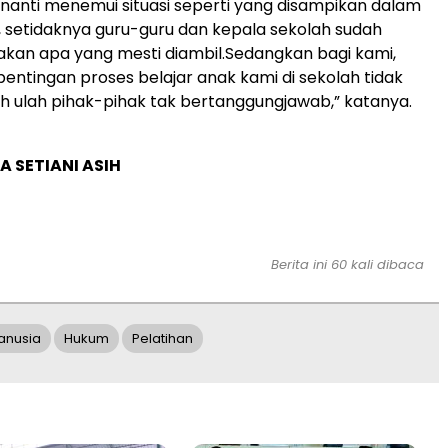
nanti menemui situasi seperti yang disampikan dalam
i, setidaknya guru-guru dan kepala sekolah sudah
akan apa yang mesti diambil.Sedangkan bagi kami,
entingan proses belajar anak kami di sekolah tidak
h ulah pihak-pihak tak bertanggungjawab,” katanya.
A SETIANI ASIH
Berita ini 60 kali dibaca
anusia
Hukum
Pelatihan