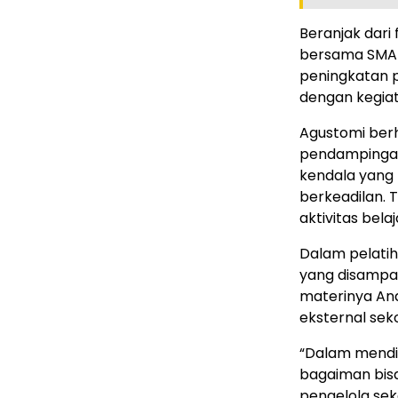
Beranjak dar
bersama SMAN
peningkatan 
dengan kegiat
Agustomi ber
pendampingan
kendala yang
berkeadilan. 
aktivitas bela
Dalam pelatiha
yang disampai
materinya An
eksternal sek
“Dalam mendid
bagaiman bisa
pengelola sek