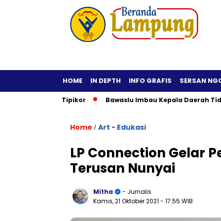
HOME
IN DEPTH
INFO GRAFIS
SERSAN NG
suk Ranah Tipikor
Bawaslu Imbau Kepala Daerah Tidak Rolli
Home
Art - Edukasi
/
LP Connection Gelar P
Terusan Nunyai
Mitha
- Jurnalis
Kamis, 21 Oktober 2021
- 17:55 WIB