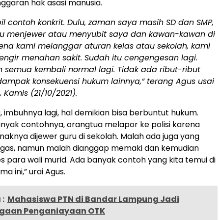
ggaran hak asasi manusia.
il contoh konkrit. Dulu, zaman saya masih SD dan SMP,
ru menjewer atau menyubit saya dan kawan-kawan di
rena kami melanggar aturan kelas atau sekolah, kami
engir menahan sakit. Sudah itu cengengesan lagi.
semua kembali normal lagi. Tidak ada ribut-ribut
dampak konsekuensi hukum lainnya,” terang Agus usai
, Kamis (21/10/2021).
, imbuhnya lagi, hal demikian bisa berbuntut hukum.
nyak contohnya, orangtua melapor ke polisi karena
anaknya dijewer guru di sekolah. Malah ada juga yang
tegas, namun malah dianggap memaki dan kemudian
 para wali murid. Ada banyak contoh yang kita temui di
a ini,” urai Agus.
:
Mahasiswa PTN di Bandar Lampung Jadi
ugaan Penganiayaan OTK