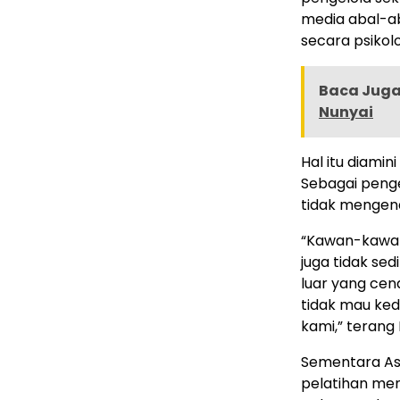
media abal-ab
secara psikolo
Baca Juga 
Nunyai
Hal itu diamin
Sebagai penge
tidak mengena
“Kawan-kawan 
juga tidak se
luar yang cen
tidak mau ke
kami,” terang
Sementara Asr
pelatihan meng