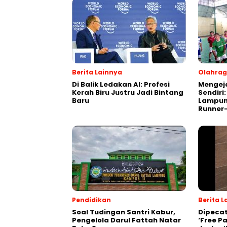
Berita Lainnya
Olahra
Di Balik Ledakan AI: Profesi
Mengej
Kerah Biru Justru Jadi Bintang
Sendiri
Baru
Lampung
Runner
Pendidikan
Berita L
Soal Tudingan Santri Kabur,
Dipecat
Pengelola Darul Fattah Natar
‘Free Pa