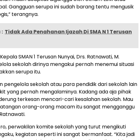
al. Gangguan serupa ini sudah barang tentu mengusik
gis,” terangnya.
:
Tidak Ada Penahanan Ijazah Di SMA N 1 Terusan
i Kepala SMAN 1 Terusan Nunyai, Drs. Ratnawati, M.
lola sekolah dirinya mengakui pernah menemui situasi
kkan serupa itu.
pengelola sekolah atau para pendidik dari sekolah lain
dikit yang pernah mengalaminya. Kadang ada aja pihak
derung terkesan mencari-cari kesalahan sekolah. Mau
datangan orang-orang macam itu sangat mengganggu
 Ratnawati.
o, perwakilan komite sekolah yang turut mengikuti
aku, kegiatan seperti ini sangat bermanfaat. “Kita jadi