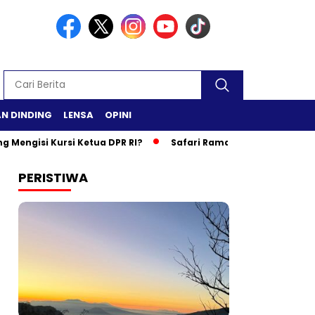
N DINDING
LENSA
OPINI
i Kursi Ketua DPR RI?
Safari Ramadan di Lamteng, Gubernur
PERISTIWA