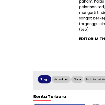
paham. Kalau 
pelatihan tad
mengerti tind
sangat berkep
terganggu ole
(Leo)
EDITOR: MITH
Tag :
Advokasi
Guru
Hak Asasi M
Berita Terbaru