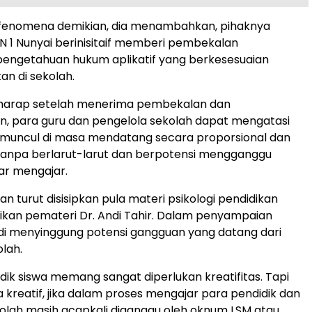
i fenomena demikian, dia menambahkan, pihaknya
 1 Nunyai berinisitaif memberi pembekalan
pengetahuan hukum aplikatif yang berkesesuaian
an di sekolah.
harap setelah menerima pembekalan dan
, para guru dan pengelola sekolah dapat mengatasi
 muncul di masa mendatang secara proporsional dan
Tanpa berlarut-larut dan berpotensi mengganggu
jar mengajar.
n turut disisipkan pula materi psikologi pendidikan
kan pemateri Dr. Andi Tahir. Dalam penyampaian
di menyinggung potensi gangguan yang datang dari
olah.
ik siswa memang sangat diperlukan kreatifitas. Tapi
 kreatif, jika dalam proses mengajar para pendidik dan
olah masih acapkali diganggu oleh oknum LSM atau