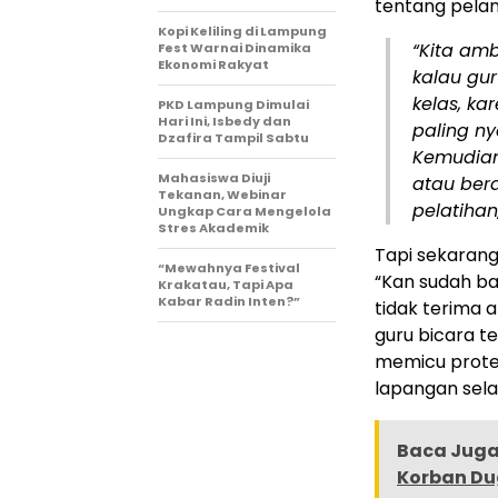
tentang pelan
Kopi Keliling di Lampung
“Kita amb
Fest Warnai Dinamika
Ekonomi Rakyat
kalau gu
kelas, ka
PKD Lampung Dimulai
Hari Ini, Isbedy dan
paling ny
Dzafira Tampil Sabtu
Kemudian 
Mahasiswa Diuji
atau ber
Tekanan, Webinar
pelatihan
Ungkap Cara Mengelola
Stres Akademik
Tapi sekarang
“Mewahnya Festival
“Kan sudah ba
Krakatau, Tapi Apa
Kabar Radin Inten?”
tidak terima 
guru bicara 
memicu protes
lapangan selam
Baca Juga 
Korban D