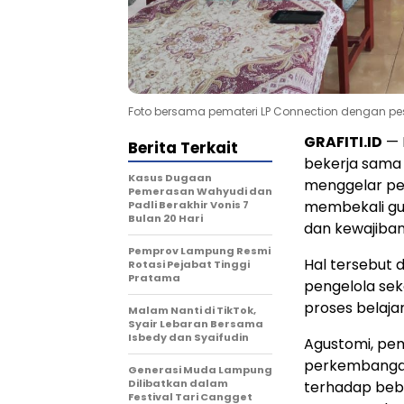
Foto bersama pemateri LP Connection dengan peser
GRAFITI.ID
— 
Berita Terkait
bekerja sama
Kasus Dugaan
menggelar pel
Pemerasan Wahyudi dan
membekali gu
Padli Berakhir Vonis 7
Bulan 20 Hari
dan kewajiban
Pemprov Lampung Resmi
Hal tersebut 
Rotasi Pejabat Tinggi
Pratama
pengelola sek
proses belaja
Malam Nanti di TikTok,
Syair Lebaran Bersama
Isbedy dan Syaifudin
Agustomi, pe
perkembangan
Generasi Muda Lampung
Dilibatkan dalam
terhadap beb
Festival Tari Cangget