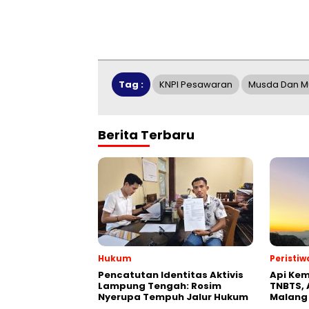
Tag :
KNPI Pesawaran
Musda Dan Mus
Berita Terbaru
Hukum
Peristiw
Pencatutan Identitas Aktivis
Api Kem
Lampung Tengah: Rosim
TNBTS, 
Nyerupa Tempuh Jalur Hukum
Malang