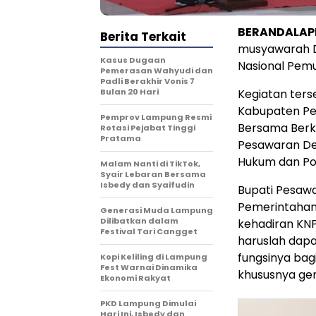
BERANDALA
Berita Terkait
musyawarah D
Kasus Dugaan
Nasional Pemu
Pemerasan Wahyudi dan
Padli Berakhir Vonis 7
Bulan 20 Hari
Kegiatan ters
Kabupaten Pe
Pemprov Lampung Resmi
Bersama Berka
Rotasi Pejabat Tinggi
Pratama
Pesawaran De
Hukum dan Po
Malam Nanti di TikTok,
Syair Lebaran Bersama
Isbedy dan Syaifudin
Bupati Pesawa
Pemerintahan
Generasi Muda Lampung
Dilibatkan dalam
kehadiran KNP
Festival Tari Cangget
haruslah dapa
fungsinya bag
Kopi Keliling di Lampung
Fest Warnai Dinamika
khususnya ge
Ekonomi Rakyat
PKD Lampung Dimulai
Hari Ini, Isbedy dan