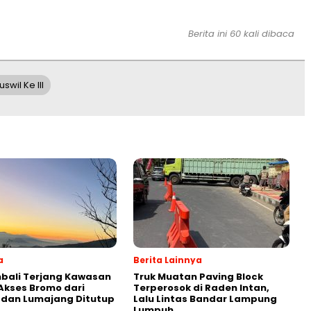
Berita ini 60 kali dibaca
wil Ke III
a
Berita Lainnya
bali Terjang Kawasan
Truk Muatan Paving Block
Akses Bromo dari
Terperosok di Raden Intan,
 dan Lumajang Ditutup
Lalu Lintas Bandar Lampung
Lumpuh