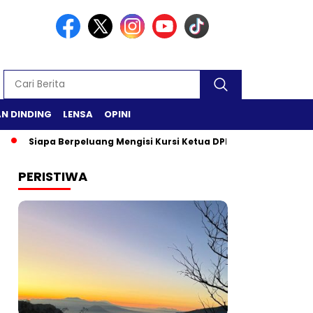
N DINDING
LENSA
OPINI
pa Berpeluang Mengisi Kursi Ketua DPR RI?
Safari Ramadan d
PERISTIWA