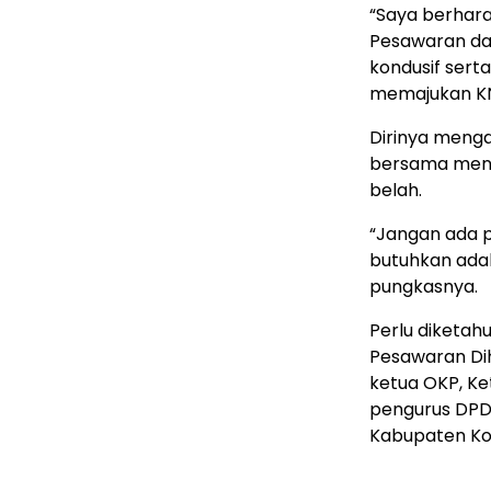
“Saya berhar
Pesawaran dap
kondusif sert
memajukan KNP
Dirinya meng
bersama menj
belah.
“Jangan ada p
butuhkan ada
pungkasnya.
Perlu diketah
Pesawaran Di
ketua OKP, K
pengurus DPD 
Kabupaten Ko