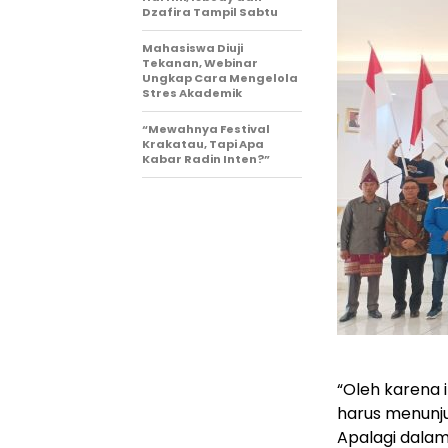
Dzafira Tampil Sabtu
Mahasiswa Diuji
Tekanan, Webinar
Ungkap Cara Mengelola
Stres Akademik
“Mewahnya Festival
Krakatau, Tapi Apa
Kabar Radin Inten?”
“Oleh karena 
harus menunj
Apalagi dalam