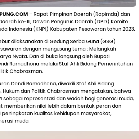
PPUNG.COM
– Rapat Pimpinan Daerah (Rapimda) dan
aerah ke-III, Dewan Pengurus Daerah (DPD) Komite
da Indonesia (KNPI) Kabupaten Pesawaran tahun 2023.
ebut dilaksanakan di Gedung Serba Guna (GSG)
sawaran dengan mengusung tema : Melangkah
rya Nyata. Dan di buka langsung oleh Bupati
ndi Ramadhona melalui Staf Ahli Bidang Pemerintahan
litik Chabrasman.
ran Dendi Ramadhona, diwakili Staf Ahli Bidang
, Hukum dan Politik Chabrasman mengatakan, bahwa
I sebagai representasi dan wadah bagi generasi muda,
t memberikan nilai lebih dalam bentuk peran dan
i peningkatan kualitas kehidupan masyarakat,
nerasi muda.