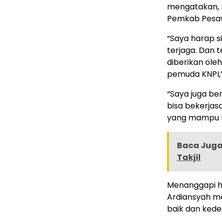
mengatakan, D
Pemkab Pesa
“Saya harap si
terjaga. Dan 
diberikan ol
pemuda KNPI,”
“Saya juga b
bisa bekerja
yang mampu b
Baca Juga 
Takjil
Menanggapi ha
Ardiansyah m
baik dan kede