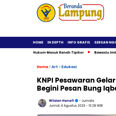
HOME
IN DEPTH
INFO GRAFIS
SERSAN NG
, Praktisi Hukum Masuk Ranah Tipikor
Bawaslu Imbau Kepala
Home
Art - Edukasi
/
KNPI Pesawaran Gelar
Begini Pesan Bung Iqb
Wildan Hanafi
- Jurnalis
Jumat, 4 Agustus 2023
- 13:28 WIB