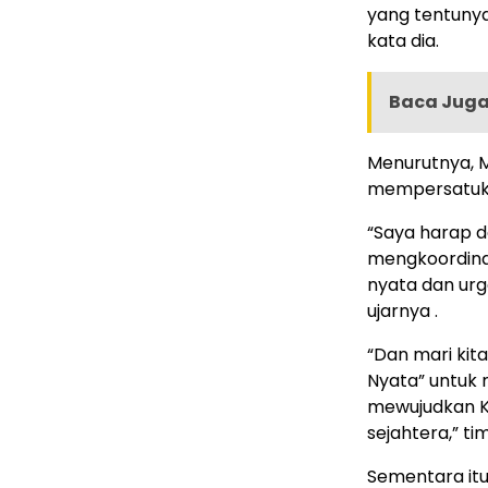
yang tentuny
kata dia.
Baca Juga 
Menurutnya, 
mempersatuka
“Saya harap 
mengkoordina
nyata dan urg
ujarnya .
“Dan mari ki
Nyata” untuk
mewujudkan K
sejahtera,” ti
Sementara it