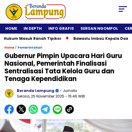
HOME
IN DEPTH
INFO GRAFIS
SERSAN NGOMPOL
CE
ukum Masuk Ranah Tipikor
Bawaslu Imbau Kepala Daerah Tida
/
Home
Pemerintahan
Gubernur Pimpin Upacara Hari Guru
Nasional, Pemerintah Finalisasi
Sentralisasi Tata Kelola Guru dan
Tenaga Kependidikan
Beranda Lampung
- Jurnalis
Selasa, 25 November 2025
- 15:46 WIB