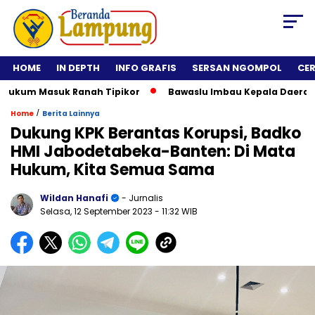
HOME
IN DEPTH
INFO GRAFIS
SERSAN NGOMPOL
CE
um Masuk Ranah Tipikor
Bawaslu Imbau Kepala Daerah Tidak 
/
Home
Berita Lainnya
Dukung KPK Berantas Korupsi, Badko
HMI Jabodetabeka-Banten: Di Mata
Hukum, Kita Semua Sama
Wildan Hanafi
- Jurnalis
Selasa, 12 September 2023
- 11:32 WIB