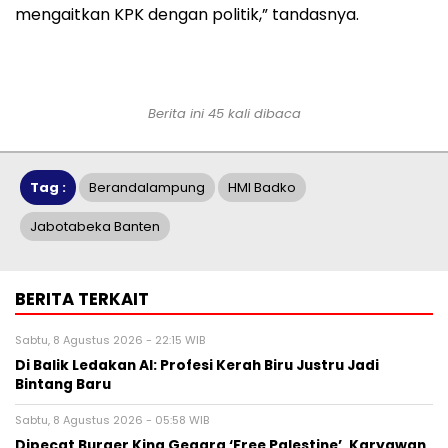
mengaitkan KPK dengan politik,” tandasnya.
Berita ini 45 kali dibaca
Tag :
Berandalampung
HMI Badko
Jabotabeka Banten
BERITA TERKAIT
Sabtu, 8 Agustus 2026 - 22:15 WIB
Di Balik Ledakan AI: Profesi Kerah Biru Justru Jadi
Bintang Baru
Sabtu, 8 Agustus 2026 - 05:58 WIB
Dipecat Burger King Gegara ‘Free Palestine’, Karyawan