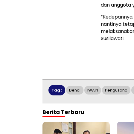
dan anggota y
“Kedepannya,
nantinya tet
melaksanakan 
Susilawati.
Tag :
Dendi
IWAPI
Pengusaha
Berita Terbaru