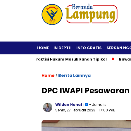
HOME
IN DEPTH
INFO GRAFIS
SERSAN NG
a Fiktif, Praktisi Hukum Masuk Ranah Tipikor
Bawaslu Imba
Home
Berita Lainnya
/
DPC IWAPI Pesawaran D
Wildan Hanafi
- Jurnalis
Senin, 27 Februari 2023
- 17:00 WIB