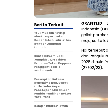
GRAFITI.ID
– 
Berita Terkait
Indonesia (D
Truk Muatan Paving
geliat pereko
Block Terperosok di
maju, serta l
Raden Intan, Lalu Lintas
Bandar Lampung
Lumpuh
Hal tersebut 
dan Pengukuh
Kuntadi Resmi Jadi
Jampidsus, Presiden
2028 di aula 
Prabowo Teken Keppres
Pengganti Febrie
(27/02/23).
Adriansyah
Persiapkan Suksesi
Kepemimpinan, Senat
Unila Gelar Rapat
Penetapan Aturan dan
Panitia Pemilihan Rektor
2027–2031
Komjen Rudi Setiawan