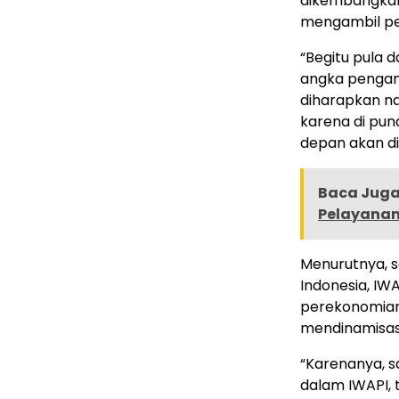
dikembangkan
mengambil pe
“Begitu pula
angka pengang
diharapkan na
karena di pu
depan akan di
Baca Juga 
Pelayana
Menurutnya, 
Indonesia, IW
perekonomian 
mendinamisas
“Karenanya, 
dalam IWAPI,