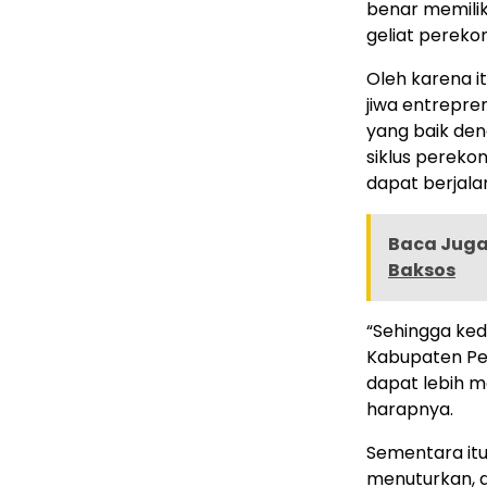
benar memili
geliat perekon
Oleh karena 
jiwa entrepre
yang baik de
siklus pereko
dapat berjala
Baca Juga 
Baksos
“Sehingga ked
Kabupaten Pes
dapat lebih 
harapnya.
Sementara itu,
menuturkan, d