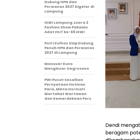
Dukung HPN dan
Porwanas 2027 Digelar di
Lampung
IKWI Lampung Juara 2
Fashion Show Pakaian
Adat HUT ke-65 IKWI
Putri Zulhas Siap Dukung
Penuh HPN dan Porwanas
2027 di Lampung
Manuver Kuno
Mengincar Oegroseno
PWI Pusat Sesalkan
Pernyataan Hotman
Paris, Minta Hormati
Martabat Wartawan
dan Kemerdekaan Pers
Dendi mengata
beragam poten