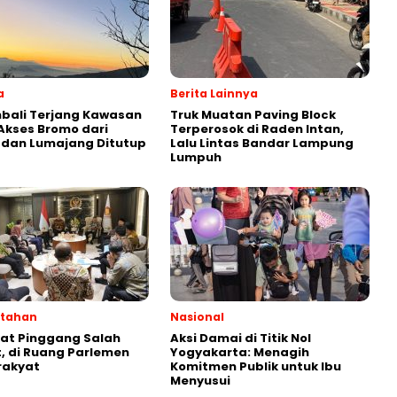
a
Berita Lainnya
bali Terjang Kawasan
Truk Muatan Paving Block
Akses Bromo dari
Terperosok di Raden Intan,
 dan Lumajang Ditutup
Lalu Lintas Bandar Lampung
Lumpuh
ntahan
Nasional
kat Pinggang Salah
Aksi Damai di Titik Nol
 di Ruang Parlemen
Yogyakarta: Menagih
rakyat
Komitmen Publik untuk Ibu
Menyusui