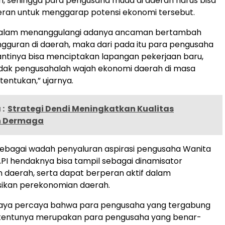
, sehingga para pengusaha muda di daerah harus bisa
ran untuk menggarap potensi ekonomi tersebut.
 dalam menanggulangi adanya ancaman bertambah
guran di daerah, maka dari pada itu para pengusaha
ntinya bisa menciptakan lapangan pekerjaan baru,
ndak pengusahalah wajah ekonomi daerah di masa
tentukan,” ujarnya.
:
Strategi Dendi Meningkatkan Kualitas
n Dermaga
sebagai wadah penyaluran aspirasi pengusaha Wanita
API hendaknya bisa tampil sebagai dinamisator
daerah, serta dapat berperan aktif dalam
ikan perekonomian daerah.
saya percaya bahwa para pengusaha yang tergabung
 tentunya merupakan para pengusaha yang benar-