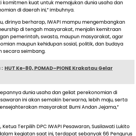
ki komitmen kuat untuk memajukan dunia usaha dan
omian di daerah ini,” imbuhnya.
itu, dirinya berharap, IWAPI mampu mengembangkan
neurship di tengah masyarakat, menjalin kemitraan
ngan pemerintah, swasta, maupun masyarakat, agar
nomian maupun kehidupan sosial, politik, dan budaya
n secara seimbang.
:
HUT Ke-80, POMAD–PIONE Krakatau Gelar
epannya dunia usaha dan geliat perekonomian di
awaran ini akan semakin berwarna, lebih maju, serta
mensejahterakan masyarakat Bumi Andan Jejama,”
 Ketua Terpilih DPC IWAPI Pesawaran, Susilawati Lukito
alam kegiatan saat ini, terdapat sebanyak 66 Pengurus