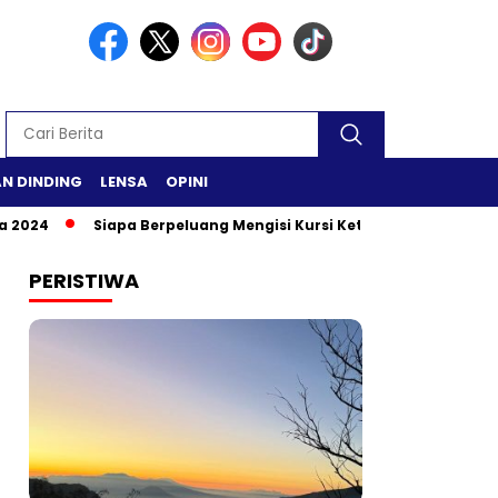
N DINDING
LENSA
OPINI
Siapa Berpeluang Mengisi Kursi Ketua DPR RI?
Safari R
PERISTIWA