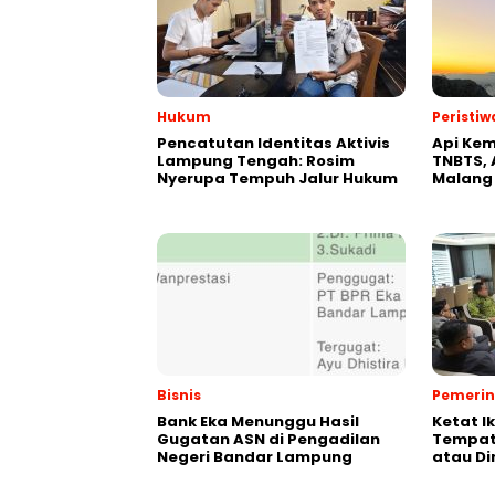
Hukum
Peristiw
Pencatutan Identitas Aktivis
Api Kem
Lampung Tengah: Rosim
TNBTS, 
Nyerupa Tempuh Jalur Hukum
Malang
Bisnis
Pemeri
Bank Eka Menunggu Hasil
Ketat I
Gugatan ASN di Pengadilan
Tempat,
Negeri Bandar Lampung
atau Di