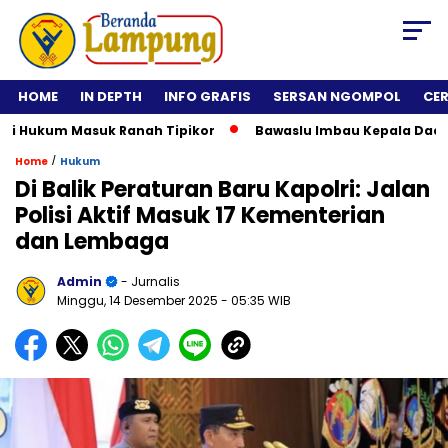
HOME
IN DEPTH
INFO GRAFIS
SERSAN NGOMPOL
CE
Hukum Masuk Ranah Tipikor
Bawaslu Imbau Kepala Daerah Tid
/
Home
Hukum
Di Balik Peraturan Baru Kapolri: Jalan
Polisi Aktif Masuk 17 Kementerian
dan Lembaga
Admin
- Jurnalis
Minggu, 14 Desember 2025
- 05:35 WIB