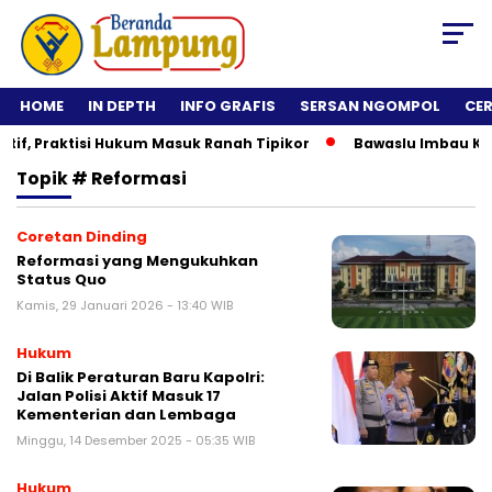
HOME
IN DEPTH
INFO GRAFIS
SERSAN NGOMPOL
CE
, Praktisi Hukum Masuk Ranah Tipikor
Bawaslu Imbau Kepala
Topik
# Reformasi
Coretan Dinding
Reformasi yang Mengukuhkan
Status Quo
Kamis, 29 Januari 2026 - 13:40 WIB
Hukum
Di Balik Peraturan Baru Kapolri:
Jalan Polisi Aktif Masuk 17
Kementerian dan Lembaga
Minggu, 14 Desember 2025 - 05:35 WIB
Hukum