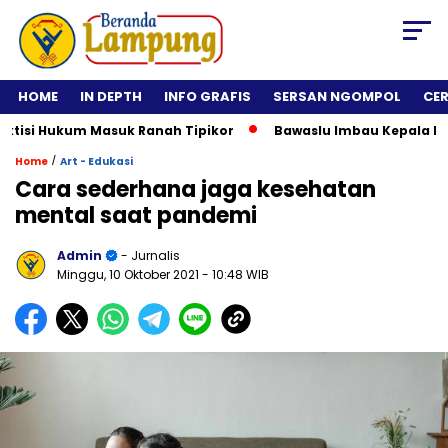
HOME
IN DEPTH
INFO GRAFIS
SERSAN NGOMPOL
CE
si Hukum Masuk Ranah Tipikor
Bawaslu Imbau Kepala Daerah 
/
Home
Art - Edukasi
Cara sederhana jaga kesehatan
mental saat pandemi
Admin
- Jurnalis
Minggu, 10 Oktober 2021
- 10:48 WIB