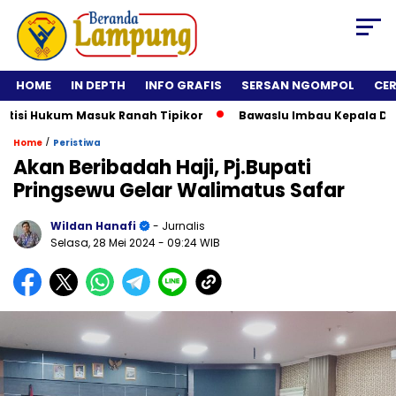
HOME
IN DEPTH
INFO GRAFIS
SERSAN NGOMPOL
CE
si Hukum Masuk Ranah Tipikor
Bawaslu Imbau Kepala Daerah 
/
Home
Peristiwa
Akan Beribadah Haji, Pj.Bupati
Pringsewu Gelar Walimatus Safar
Wildan Hanafi
- Jurnalis
Selasa, 28 Mei 2024
- 09:24 WIB