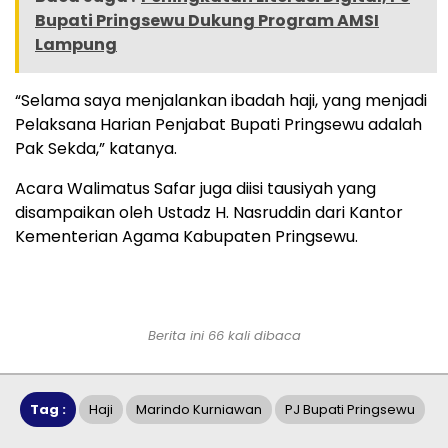
Bupati Pringsewu Dukung Program AMSI
Lampung
“Selama saya menjalankan ibadah haji, yang menjadi
Pelaksana Harian Penjabat Bupati Pringsewu adalah
Pak Sekda,” katanya.
Acara Walimatus Safar juga diisi tausiyah yang
disampaikan oleh Ustadz H. Nasruddin dari Kantor
Kementerian Agama Kabupaten Pringsewu.
Berita ini 66 kali dibaca
Tag :
Haji
Marindo Kurniawan
PJ Bupati Pringsewu