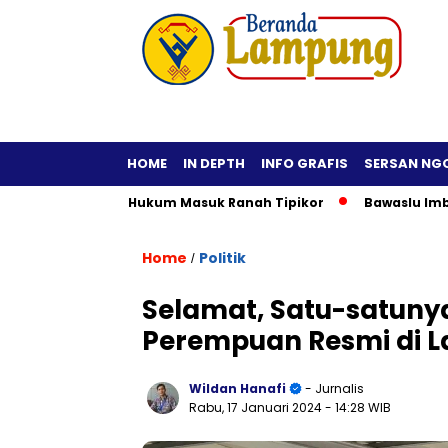
HOME
IN DEPTH
INFO GRAFIS
SERSAN NG
Praktisi Hukum Masuk Ranah Tipikor
Bawaslu Imbau Kepala 
Home
Politik
/
Selamat, Satu-satun
Perempuan Resmi di L
Wildan Hanafi
- Jurnalis
Rabu, 17 Januari 2024
- 14:28 WIB