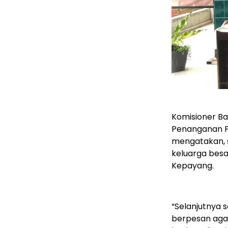
Komisioner Ba
Penanganan Pe
mengatakan, s
keluarga bes
Kepayang.
“Selanjutnya s
berpesan agar