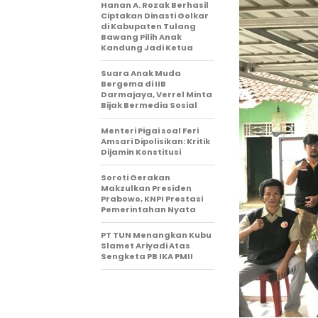
Hanan A. Rozak Berhasil
Ciptakan Dinasti Golkar
di Kabupaten Tulang
Bawang Pilih Anak
Kandung Jadi Ketua
Suara Anak Muda
Bergema di IIB
Darmajaya, Verrel Minta
Bijak Bermedia Sosial
Menteri Pigai soal Feri
Amsari Dipolisikan: Kritik
Dijamin Konstitusi
Soroti Gerakan
Makzulkan Presiden
Prabowo, KNPI Prestasi
Pemerintahan Nyata
PT TUN Menangkan Kubu
Slamet Ariyadi Atas
Sengketa PB IKA PMII