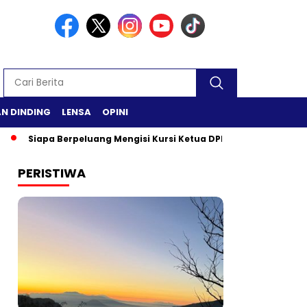
N DINDING
LENSA
OPINI
 Berpeluang Mengisi Kursi Ketua DPR RI?
Safari Ramadan di
PERISTIWA