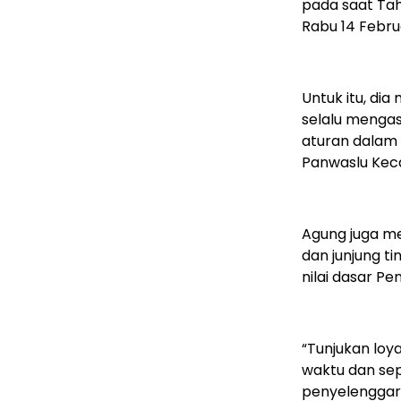
pada saat Ta
Rabu 14 Febru
Untuk itu, di
selalu meng
aturan dalam 
Panwaslu Kec
Agung juga me
dan junjung ti
nilai dasar P
“Tunjukan loy
waktu dan sep
penyelenggar