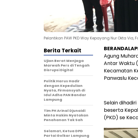
Pelantikan PAW PKD Way Kepayang Nur Okta Via,
BERANDALA
Berita Terkait
Agung Muhara
Ujian Berat Menjaga
Antar Waktu 
Marwah Pers di Tengah
Kecamatan Ke
Disrupsi Digital
Panwaslu Kec
Politik Harus Hadir
dengan Kepedulian
Nyata, Firmansyah di
Idul Adha PAN Bandar
Lampung
Selain dihad
beserta Kepa
Tim PH Arinal Djunaidi
Minta Hakim Nyatakan
(PKD) se Kec
Penahanan Tak Sah
Selamat, Ketua DPD
Partai Golkar Lampung