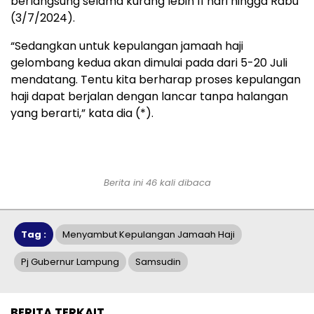
berlangsung selama kurang lebih 11 hari hingga Rabu
(3/7/2024).
“Sedangkan untuk kepulangan jamaah haji
gelombang kedua akan dimulai pada dari 5-20 Juli
mendatang. Tentu kita berharap proses kepulangan
haji dapat berjalan dengan lancar tanpa halangan
yang berarti,” kata dia (*).
Berita ini 46 kali dibaca
Tag :
Menyambut Kepulangan Jamaah Haji
Pj Gubernur Lampung
Samsudin
BERITA TERKAIT