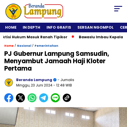
HOME
IN DEPTH
INFO GRAFIS
SERSAN NGOMPOL
CE
si Hukum Masuk Ranah Tipikor
Bawaslu Imbau Kepala Daerah 
/
/
Home
Nasional
Pemerintahan
PJ Gubernur Lampung Samsudin,
Menyambut Jamaah Haji Kloter
Pertama
Beranda Lampung
- Jurnalis
Minggu, 23 Juni 2024
- 12:48 WIB