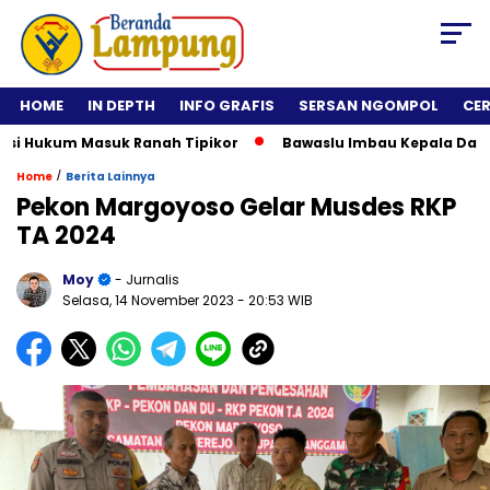
HOME
IN DEPTH
INFO GRAFIS
SERSAN NGOMPOL
CE
 Hukum Masuk Ranah Tipikor
Bawaslu Imbau Kepala Daerah Ti
/
Home
Berita Lainnya
Pekon Margoyoso Gelar Musdes RKP
TA 2024
Moy
- Jurnalis
Selasa, 14 November 2023
- 20:53 WIB