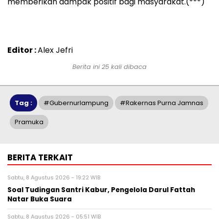
memberikan dampak positif bagi masyarakat.(***)
Editor :
Alex Jefri
Berita ini 25 kali dibaca
Tag :
#gubernurlampung
#Rakernas Purna Jamnas
Pramuka
BERITA TERKAIT
Sabtu, 8 Agustus 2026 - 19:22 WIB
Soal Tudingan Santri Kabur, Pengelola Darul Fattah
Natar Buka Suara
Sabtu, 8 Agustus 2026 - 05:51 WIB