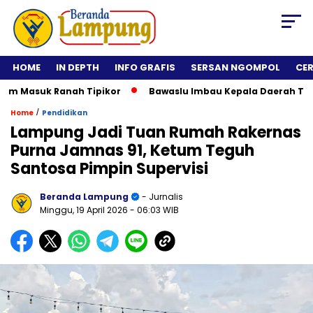
HOME
IN DEPTH
INFO GRAFIS
SERSAN NGOMPOL
CE
kum Masuk Ranah Tipikor
Bawaslu Imbau Kepala Daerah Tidak
/
Home
Pendidikan
Lampung Jadi Tuan Rumah Rakernas
Purna Jamnas 91, Ketum Teguh
Santosa Pimpin Supervisi
Beranda Lampung
- Jurnalis
Minggu, 19 April 2026
- 06:03 WIB