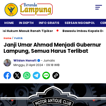
HOME
IN DEPTH
INFO GRAFIS
SERSAN NGOMPOL
CE
i Hukum Masuk Ranah Tipikor
Bawaslu Imbau Kepala Daerah 
/
Home
Politik
Janji Umar Ahmad Menjadi Gubernur
Lampung, Semua Harus Terlibat
Wildan Hanafi
- Jurnalis
Minggu, 21 April 2024
- 09:18 WIB