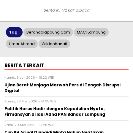
Berita ini 172 kali dibaca
Tag :
Berandalappung.com
MACI Lampung
Umar Ahmad
Wildanhanafi
BERITA TERKAIT
Kamis, 9 Juli 2026 - 16:22 WIB
Ujian Berat Menjaga Marwah Pers di Tengah Disrupsi
Digital
Kamis, 28 Mei 2026 - 14:05 WIB
Politik Harus Hadir dengan Kepedulian Nyata,
Firmansyah di Idul Adha PAN Bandar Lampung
Rabu, 20 Mei 2026 - 12:28 WIB
Tim PH Arinal Djunaidi Minta Hakim Nyatakan