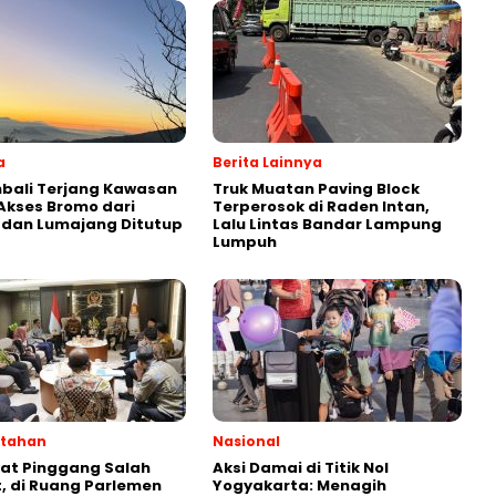
a
Berita Lainnya
bali Terjang Kawasan
Truk Muatan Paving Block
Akses Bromo dari
Terperosok di Raden Intan,
 dan Lumajang Ditutup
Lalu Lintas Bandar Lampung
Lumpuh
ntahan
Nasional
kat Pinggang Salah
Aksi Damai di Titik Nol
 di Ruang Parlemen
Yogyakarta: Menagih