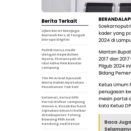
BERANDALA
Berita Terkait
Soekarnoputr
Ujian Berat Menjaga
kader yang p
Marwah Pers di Tengah
2024 di Lampu
Disrupsi Digital
Politik Harus Hadir
Mantan Bupat
dengan Kepedulian
2017 dan 2017
Nyata, Firmansyah di
Idul Adha PAN Bandar
Pilgub 2024 i
Lampung
Bidang Pemen
Tim PH Arinal Djunaidi
Minta Hakim Nyatakan
Ketua Umum P
Penahanan Tak Sah
penugasan ke
Selamat, Ketua DPD
mesin partai 
Partai Golkar Lampung
kata Ketua DP
Hanan A. Rozak Berhasil
Ciptakan Dinasti Golkar
di Kabupaten Tulang
Bawang Pilih Anak
Baca Juga 
Kandung Jadi Ketua
Selamany