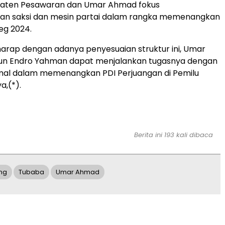
paten Pesawaran dan Umar Ahmad fokus
n saksi dan mesin partai dalam rangka memenangkan
leg 2024.
rharap dengan adanya penyesuaian struktur ini, Umar
 Endro Yahman dapat menjalankan tugasnya dengan
imal dalam memenangkan PDI Perjuangan di Pemilu
a,(*).
Berita ini 193 kali dibaca
ng
Tubaba
Umar Ahmad