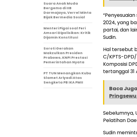
Suara Anak Muda
Bergema di IIB
Darmajaya, Verrel Minta
“Penyesuaian 
Bijak Bermedia Sosial
2024, yang ba
Menteri Pigai soal Feri
partai, dan l
Amsari Dipolisikan: Kritik
Sudin.
Dijamin Konstitusi
Soroti Gerakan
Hal tersebut 
Makzulkan Presiden
C/KPTS-DPD/D
Prabowo, KNPI Prestasi
Pemerintahan Nyata
Komposisi DPD
tertanggal 31 
PT TUN Menangkan Kubu
Slamet Ariyadi Atas
Sengketa PB IKA PMII
Baca Juga 
Pringsewu
Sebelumnya, 
Pelatihan Da
Sudin memint