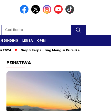
N DINDING
LENSA
OPINI
24
Siapa Berpeluang Mengisi Kursi Ketua DPR RI?
Safari
PERISTIWA