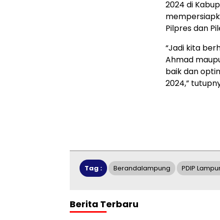
2024 di Kabu
mempersiapka
Pilpres dan Pi
“Jadi kita be
Ahmad maupun
baik dan opt
2024,” tutupny
Tag :
Berandalampung
PDIP Lampu
Berita Terbaru