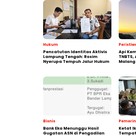
Hukum
Peristiw
Pencatutan Identitas Aktivis
Api Kem
Lampung Tengah: Rosim
TNBTS, 
Nyerupa Tempuh Jalur Hukum
Malang
Bisnis
Pemeri
Bank Eka Menunggu Hasil
Ketat I
Gugatan ASN di Pengadilan
Tempat,