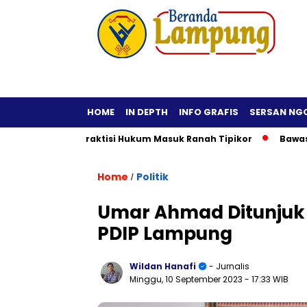
HOME
IN DEPTH
INFO GRAFIS
SERSAN NG
uga Fiktif, Praktisi Hukum Masuk Ranah Tipikor
Bawaslu Im
Home
Politik
/
Umar Ahmad Ditunjuk 
PDIP Lampung
Wildan Hanafi
- Jurnalis
Minggu, 10 September 2023
- 17:33 WIB