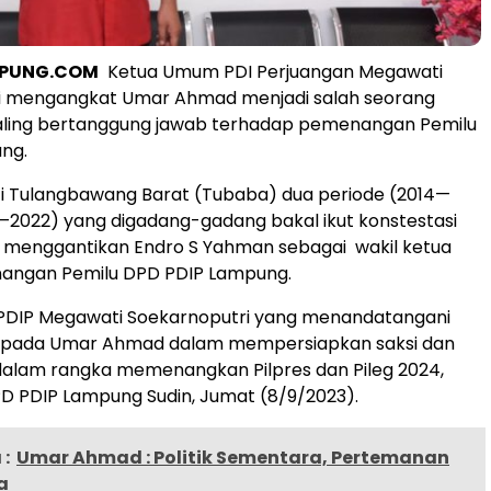
PPUNG.COM
Ketua Umum PDI Perjuangan Megawati
i mengangkat Umar Ahmad menjadi salah seorang
aling bertanggung jawab terhadap pemenangan Pemilu
ng.
i Tulangbawang Barat (Tubaba) dua periode (2014—
—2022) yang digadang-gadang bakal ikut konstestasi
ni menggantikan Endro S Yahman sebagai wakil ketua
angan Pemilu DPD PDIP Lampung.
DIP Megawati Soekarnoputri yang menandatangani
pada Umar Ahmad dalam mempersiapkan saksi dan
dalam rangka memenangkan Pilpres dan Pileg 2024,
D PDIP Lampung Sudin, Jumat (8/9/2023).
:
Umar Ahmad : Politik Sementara, Pertemanan
a