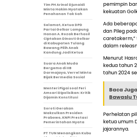
pemimpin baru
Tim PH Arinal Djunaidi
Minta Hakim Nyatakan
kekuatan Golk
Penahanan Tak Sah
Ada beberapa 
Selamat, Ketua DPD
Partai Golkar Lampung
dan Pileg pad
Hanan A. Rozak Berhasil
caretakerm,” 
Ciptakan Dinasti Golkar
di Kabupaten Tulang
dalam releasn
Bawang Pilih Anak
Kandung Jadi Ketua
Menurut Hasra
Suara Anak Muda
kedua tahun 2
Bergema di IIB
tahun 2024 se
Darmajaya, Verrel Minta
Bijak Bermedia Sosial
Menteri Pigai soal Feri
Baca Juga 
Amsari Dipolisikan: Kritik
Bawaslu T
Dijamin Konstitusi
Soroti Gerakan
Makzulkan Presiden
Perhelatan pi
Prabowo, KNPI Prestasi
ketua umum DP
Pemerintahan Nyata
jajarannya.
PT TUN Menangkan Kubu