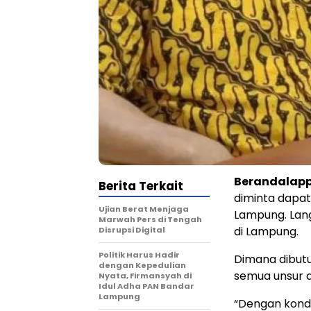
Berandalap
Berita Terkait
diminta dapat
Ujian Berat Menjaga
Lampung. Lang
Marwah Pers di Tengah
di Lampung.
Disrupsi Digital
Politik Harus Hadir
Dimana dibut
dengan Kepedulian
semua unsur d
Nyata, Firmansyah di
Idul Adha PAN Bandar
Lampung
“Dengan kondi