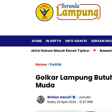
HOME
IN DEPTH
INFO GRAFIS
SERSAN NG
Fiktif, Praktisi Hukum Masuk Ranah Tipikor
Bawaslu Imbau 
Home
Politik
/
Golkar Lampung Butuh
Muda
Wildan Hanafi
- Jurnalis
Rabu, 24 April 2024
- 21:37 WIB