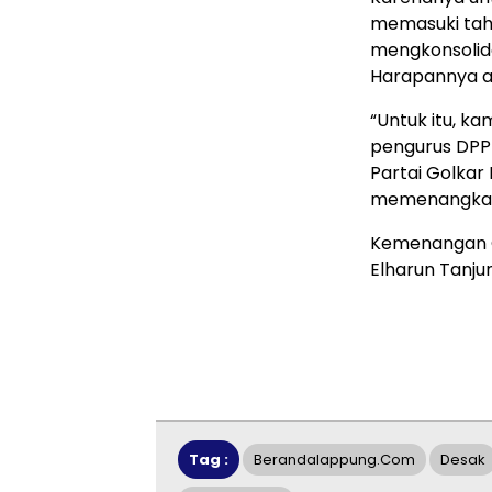
memasuki tah
mengkonsolida
Harapannya a
“Untuk itu, k
pengurus DPP 
Partai Golkar
memenangkan 
Kemenangan G
Elharun Tanju
Tag :
Berandalappung.com
Desak