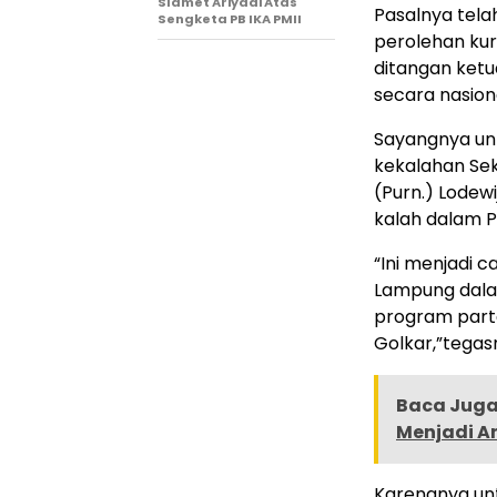
Slamet Ariyadi Atas
Pasalnya tel
Sengketa PB IKA PMII
perolehan kurs
ditangan ket
secara nasion
Sayangnya untu
kekalahan Sek
(Purn.) Lodew
kalah dalam Pi
“Ini menjadi c
Lampung dala
program part
Golkar,”tegas
Baca Juga 
Menjadi A
Karenanya untu