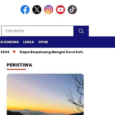
N DINDING
LENSA
OPINI
Siapa Berpeluang Mengisi Kursi Ketua DPR RI?
Safari Ram
PERISTIWA