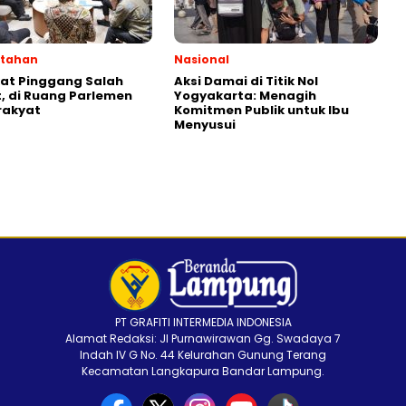
ntahan
Nasional
kat Pinggang Salah
Aksi Damai di Titik Nol
 di Ruang Parlemen
Yogyakarta: Menagih
rakyat
Komitmen Publik untuk Ibu
Menyusui
PT GRAFITI INTERMEDIA INDONESIA
Alamat Redaksi: Jl Purnawirawan Gg. Swadaya 7
Indah IV G No. 44 Kelurahan Gunung Terang
Kecamatan Langkapura Bandar Lampung.