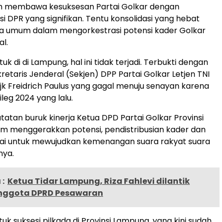
ah membawa kesuksesan Partai Golkar dengan
i DPR yang signifikan. Tentu konsolidasi yang hebat
ua umum dalam mengorkestrasi potensi kader Golkar
al.
k di di Lampung, hal ini tidak terjadi. Terbukti dengan
retaris Jenderal (Sekjen) DPP Partai Golkar Letjen TNI
ijk Freidrich Paulus yang gagal menuju senayan karena
leg 2024 yang lalu.
atatan buruk kinerja Ketua DPD Partai Golkar Provinsi
m menggerakkan potensi, pendistribusian kader dan
ai untuk mewujudkan kemenangan suara rakyat suara
nya.
:
Ketua Tidar Lampung, Riza Fahlevi dilantik
nggota DPRD Pesawaran
k suksesi pilkada di Provinsi Lampung, yang kini sudah