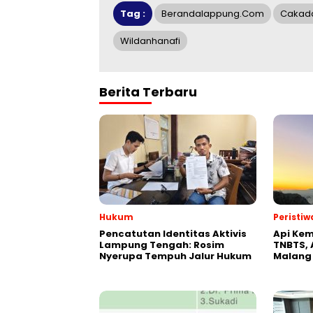
Tag :
Berandalappung.com
Cakad
Wildanhanafi
Berita Terbaru
Hukum
Peristiw
Pencatutan Identitas Aktivis
Api Kem
Lampung Tengah: Rosim
TNBTS, 
Nyerupa Tempuh Jalur Hukum
Malang