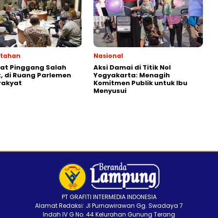
ntahan
Nasional
kat Pinggang Salah
Aksi Damai di Titik Nol
 di Ruang Parlemen
Yogyakarta: Menagih
rakyat
Komitmen Publik untuk Ibu
Menyusui
PT GRAFITI INTERMEDIA INDONESIA
Alamat Redaksi: Jl Purnawirawan Gg. Swadaya 7
Indah IV G No. 44 Kelurahan Gunung Terang