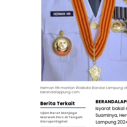
Herman HN mantan Walikota Bandar Lampung dua 
berandalappung.com
BERANDALA
Berita Terkait
isyarat bakal
Ujian Berat Menjaga
Suaminya, Her
Marwah Pers di Tengah
Lampung 2024
Disrupsi Digital