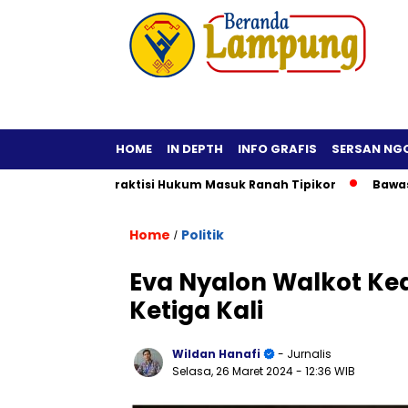
HOME
IN DEPTH
INFO GRAFIS
SERSAN NG
 Fiktif, Praktisi Hukum Masuk Ranah Tipikor
Bawaslu Imbau
Home
Politik
/
Eva Nyalon Walkot Ke
Ketiga Kali
Wildan Hanafi
- Jurnalis
Selasa, 26 Maret 2024
- 12:36 WIB