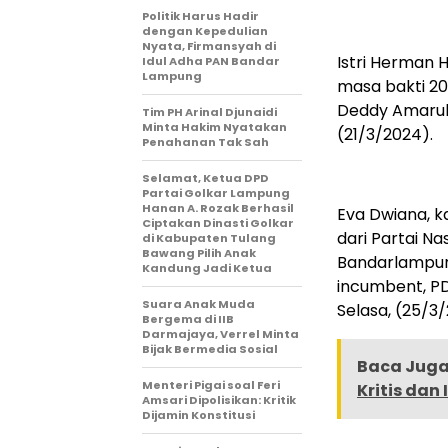
Politik Harus Hadir
dengan Kepedulian
Nyata, Firmansyah di
Istri Herman
Idul Adha PAN Bandar
Lampung
masa bakti 2
Deddy Amarul
Tim PH Arinal Djunaidi
Minta Hakim Nyatakan
(21/3/2024).
Penahanan Tak Sah
Selamat, Ketua DPD
Partai Golkar Lampung
Hanan A. Rozak Berhasil
Eva Dwiana, 
Ciptakan Dinasti Golkar
dari Partai Na
di Kabupaten Tulang
Bawang Pilih Anak
Bandarlampung
Kandung Jadi Ketua
incumbent, PDI
Suara Anak Muda
Selasa, (25/3
Bergema di IIB
Darmajaya, Verrel Minta
Bijak Bermedia Sosial
Baca Juga 
Menteri Pigai soal Feri
Kritis dan 
Amsari Dipolisikan: Kritik
Dijamin Konstitusi