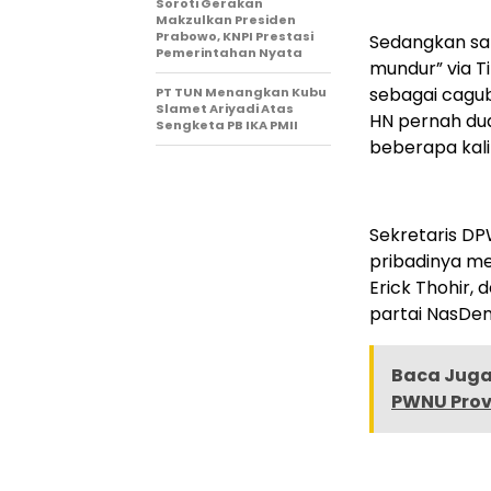
Soroti Gerakan
Makzulkan Presiden
Prabowo, KNPI Prestasi
Sedangkan sa
Pemerintahan Nyata
mundur” via T
sebagai cagu
PT TUN Menangkan Kubu
Slamet Ariyadi Atas
HN pernah dua
Sengketa PB IKA PMII
beberapa kali
Sekretaris D
pribadinya m
Erick Thohir,
partai NasDem
Baca Juga 
PWNU Prov