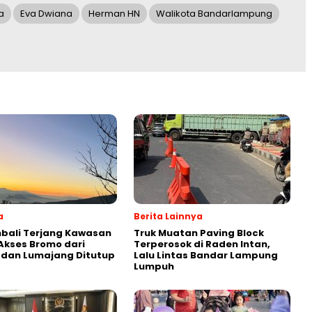
a
Eva Dwiana
Herman HN
Walikota Bandarlampung
a
Berita Lainnya
bali Terjang Kawasan
Truk Muatan Paving Block
Akses Bromo dari
Terperosok di Raden Intan,
 dan Lumajang Ditutup
Lalu Lintas Bandar Lampung
Lumpuh