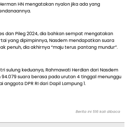
Herman HN mengatakan nyalon jika ada yang
endanaannya.
es dan Pileg 2024, dia bahkan sempat mengatakan
artai yang dipimpinnya, Nasdem mendapatkan suara
tak penuh, dia akhirnya “maju terus pantang mundur”.
ri sulung keduanya, Rahmawati Herdian dari Nasdem
94.079 suara berasa pada urutan 4 tinggal menunggu
ai anggota DPR RI dari Dapil Lampung 1.
Berita ini 516 kali dibaca