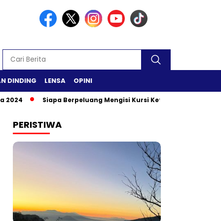
N DINDING
LENSA
OPINI
Siapa Berpeluang Mengisi Kursi Ketua DPR RI?
Safari R
PERISTIWA