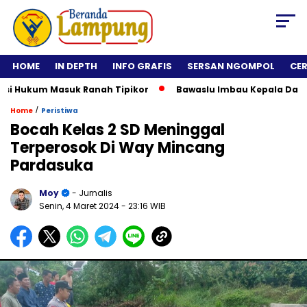
HOME
IN DEPTH
INFO GRAFIS
SERSAN NGOMPOL
CE
Hukum Masuk Ranah Tipikor
Bawaslu Imbau Kepala Daerah Tid
/
Home
Peristiwa
Bocah Kelas 2 SD Meninggal
Terperosok Di Way Mincang
Pardasuka
Moy
- Jurnalis
Senin, 4 Maret 2024
- 23:16 WIB