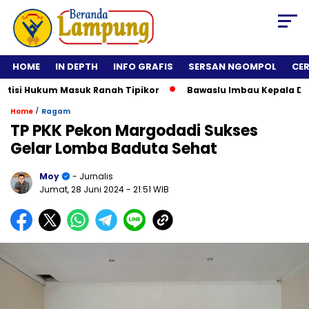
HOME
IN DEPTH
INFO GRAFIS
SERSAN NGOMPOL
CE
si Hukum Masuk Ranah Tipikor
Bawaslu Imbau Kepala Daerah 
/
Home
Ragam
TP PKK Pekon Margodadi Sukses
Gelar Lomba Baduta Sehat
Moy
- Jurnalis
Jumat, 28 Juni 2024
- 21:51 WIB