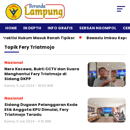
HOME
IN DEPTH
INFO GRAFIS
SERSAN NGOMPOL
CE
raktisi Hukum Masuk Ranah Tipikor
Bawaslu Imbau Kepala Da
Topik
Fery Triatmojo
Nasional
Nero Kecewa, Bukti CCTV dan Suara
Menghantui Fery Triatmojo di
Sidang DKPP
Kamis, 11 Juli 2024 - 18:00 WIB
Nasional
Sidang Dugaan Pelanggaran Kode
Etik Anggota KPU Dimulai, Fery
Triatmojo Teradu
Kamis, 11 Juli 2024 - 11:10 WIB