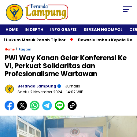
HOME
IN DEPTH
INFO GRAFIS
SERSAN NGOMPOL
CE
Hukum Masuk Ranah Tipikor
Bawaslu Imbau Kepala Daerah Tid
/
Home
Ragam
PWI Way Kanan Gelar Konferensi Ke
VI, Perkuat Solidaritas dan
Profesionalisme Wartawan
Beranda Lampung
- Jurnalis
Sabtu, 2 November 2024
- 14:02 WIB