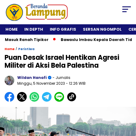
HOME
IN DEPTH
INFO GRAFIS
SERSAN NGOMPOL
CE
Ranah Tipikor
Bawaslu Imbau Kepala Daerah Tidak Rolling J
/
Home
Peristiwa
Puan Desak Israel Hentikan Agresi
Militer di Aksi Bela Palestina
Wildan Hanafi
- Jurnalis
Minggu, 5 November 2023
- 12:26 WIB